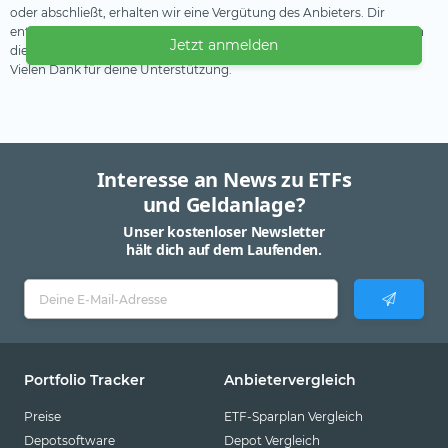
oder abschließt, erhalten wir eine Vergütung des Anbieters. Dir
entstehen dadurch keine Nachteile oder Mehrkosten. Wir verwenden
Jetzt anmelden
diese Einnahmen, um unser kostenfreies Angebot zu finanzieren.
Vielen Dank für deine Unterstützung.
Interesse an News zu ETFs
und Geldanlage?
Unser kostenloser Newsletter
hält dich auf dem Laufenden.
Portfolio Tracker
Anbietervergleich
Preise
ETF-Sparplan Vergleich
Depotsoftware
Depot Vergleich