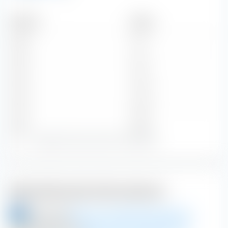
Zeitraum
Betrag
2026
31 ¥
2025
60 ¥
2024
247 ¥
2023
206 ¥
2022
198 ¥
Zeige alle historischen Dividenden
Weiterführende Informationen
aktien.guide
Ebara Corp Aktieninformationen