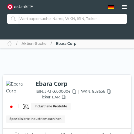
ETF-Guide 2.0
ETF-Explorer
Guide Aktive ETFs
Studien
Aktive ETFs
Aktien-Suche
Ebara Corp
ETF-Sparpläne
Portfolio-ETFs
Ebara Corp
ISIN:
JP3166000004
WKN
: 858656
Ticker:
EAR
Industrielle Produkte
Spezialisierte Industriemaschinen