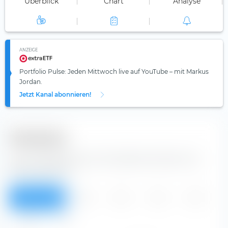
Überblick
Chart
Analyse
ANZEIGE
Portfolio Pulse: Jeden Mittwoch live auf YouTube – mit Markus
Jordan.
Jetzt Kanal abonnieren!
Dividenden
Aus der Tabelle kannst du Dividenden der Ebara Corp
Aktie entnehmen.
Überblick
2026
2025
2024
2023
2022
Alle