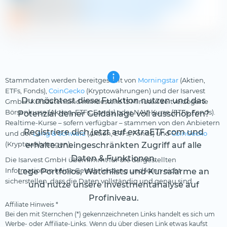
Aktienfinder.net
Ebara Corp im Schnellcheck
DivvyDiary.com
Ebara Corp Dividende
Stammdaten werden bereitgestellt von
Morningstar
(Aktien,
ETFs, Fonds),
CoinGecko
(Kryptowährungen) und der Isarvest
Du möchtest diese Funktion nutzen und das
GmbH. Kursdaten sind mindestens 15 Minuten zeitverzögerte
Börsenkurse (Aktien, ETFs, Fonds) oder NAV-Kurse (ETFs, Fonds).
Potenzial deiner Geldanlage voll ausschöpfen?
Realtime-Kurse – sofern verfügbar – stammen von den Anbietern
Registriere dich jetzt auf extraETF.com und
und der
Lang & Schwarz
(Aktien, ETFs, Fonds) und
CoinGecko
(Kryptowährungen).
erhalte uneingeschränkten Zugriff auf alle
Daten & Funktionen.
Die Isarvest GmbH übernimmt für die dargestellten
Informationen keine Gewährleistung und kann nicht
Lege Portfolios, Watchlists und Kursalarme an
sicherstellen, dass die Daten vollständig und genau sind.
und nutze unsere Investmentanalyse auf
Profiniveau.
Affiliate Hinweis *
Bei den mit Sternchen (*) gekennzeichneten Links handelt es sich um
Werbe- oder Affiliate-Links. Wenn du über diesen Link etwas kaufst