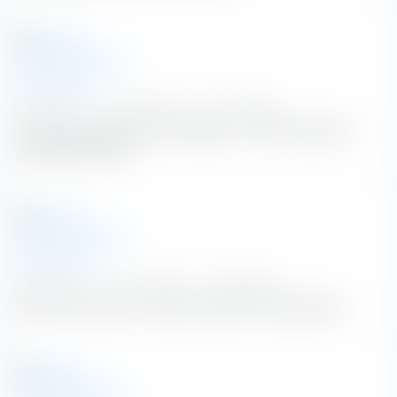
dpa-afx.de
|
29. Juli 2026
|
vor 10 Tagen
Eni will mehr Aktien zurückkaufen - Zweites Quartal
überrascht positiv
dpa-afx.de
|
24. Juli 2026
|
vor 15 Tagen
Sprit immer teurer - Benzin nähert sich Allzeithoch