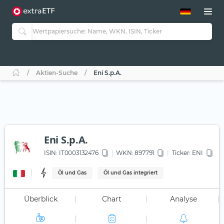
ETF-Guide 2.0
ETF-Explorer
Guide Aktive ETFs
Studien
Aktive ETFs
Aktien-Suche
Eni S.p.A.
ETF-Sparpläne
Portfolio-ETFs
Eni S.p.A.
ISIN:
IT0003132476
WKN
: 897791
Ticker:
ENI
Öl und Gas
Öl und Gas integriert
Überblick
Chart
Analyse