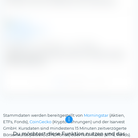
Ministerin: Polen will Raffinerie PCK unterstützen
dpa-afx.de
|
25. Mai 2026
|
vor 75 Tagen
AKTIEN IM FOKUS: Ölwerte sinken mit Ölpreis wegen
Nahost-Hoffnung
1
2
3
Stammdaten werden bereitgestellt von
Morningstar
(Aktien,
ETFs, Fonds),
CoinGecko
(Kryptowährungen) und der Isarvest
GmbH. Kursdaten sind mindestens 15 Minuten zeitverzögerte
Du möchtest diese Funktion nutzen und das
Börsenkurse (Aktien, ETFs, Fonds) oder NAV-Kurse (ETFs, Fonds).