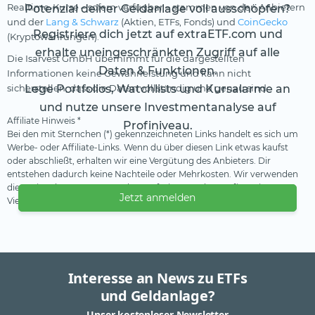
Realtime-Kurse – sofern verfügbar – stammen von den Anbietern
Potenzial deiner Geldanlage voll ausschöpfen?
und der
Lang & Schwarz
(Aktien, ETFs, Fonds) und
CoinGecko
Registriere dich jetzt auf extraETF.com und
(Kryptowährungen).
erhalte uneingeschränkten Zugriff auf alle
Die Isarvest GmbH übernimmt für die dargestellten
Daten & Funktionen.
Informationen keine Gewährleistung und kann nicht
sicherstellen, dass die Daten vollständig und genau sind.
Lege Portfolios, Watchlists und Kursalarme an
und nutze unsere Investmentanalyse auf
Affiliate Hinweis *
Profiniveau.
Bei den mit Sternchen (*) gekennzeichneten Links handelt es sich um
Werbe- oder Affiliate-Links. Wenn du über diesen Link etwas kaufst
oder abschließt, erhalten wir eine Vergütung des Anbieters. Dir
entstehen dadurch keine Nachteile oder Mehrkosten. Wir verwenden
diese Einnahmen, um unser kostenfreies Angebot zu finanzieren.
Jetzt anmelden
Vielen Dank für deine Unterstützung.
Interesse an News zu ETFs
und Geldanlage?
Unser kostenloser Newsletter