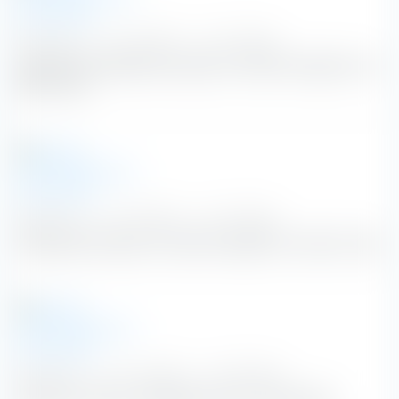
dpa-afx.de
|
15. Juli 2026
|
vor 24 Tagen
ROUNDUP: Dieselpreis springt im Wochenvergleich um
fast 12 Cent
dpa-afx.de
|
15. Juli 2026
|
vor 24 Tagen
Dieselpreis springt im Wochenvergleich um fast 12 Cent
dpa-afx.de
|
10. Juni 2026
|
vor 59 Tagen