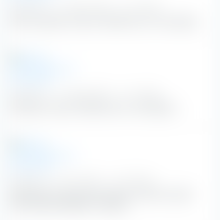
dpa-afx.de
|
4. August 2026
|
vor 4 Tagen
WDH: Kartellamt ringt mit Raffinerien um Preisdaten
dpa-afx.de
|
4. August 2026
|
vor 4 Tagen
Kartellamt ringt mit Raffinerien um Preisdaten
dpa-afx.de
|
29. Juli 2026
|
vor 10 Tagen
ROUNDUP: Eni plant dank starkem zweiten Quartal
mehr Aktienrückkäufe - Kursplus