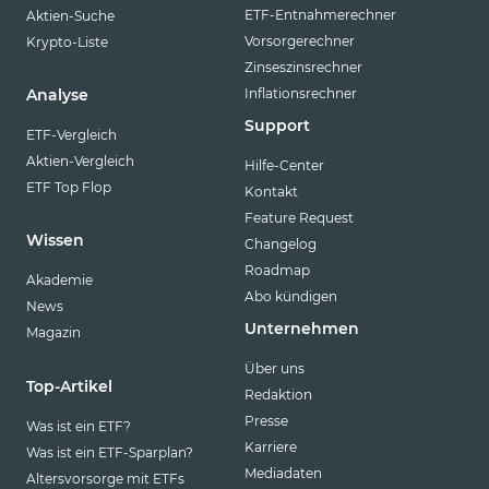
ETF-Entnahmerechner
Aktien-Suche
Vorsorgerechner
Krypto-Liste
Zinseszinsrechner
Inflationsrechner
Analyse
Support
ETF-Vergleich
Aktien-Vergleich
Hilfe-Center
ETF Top Flop
Kontakt
Feature Request
Wissen
Changelog
Roadmap
Akademie
Abo kündigen
News
Unternehmen
Magazin
Über uns
Top-Artikel
Redaktion
Presse
Was ist ein ETF?
Karriere
Was ist ein ETF-Sparplan?
Mediadaten
Altersvorsorge mit ETFs