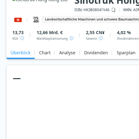
Sinotruk Hong
ISIN:
HK3808041546
WKN
: A
Landwirtschaftliche Maschinen und schwere Baumaschi
13,73
12,66 Mrd. €
2,55 CN¥
4,02 %
KGV
Marktkapitalisierung
Gewinn
Dividendenren
Überblick
Chart
Analyse
Dividenden
Sparplan
—