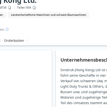
 Kong Ltd.
0M734
Ticker:
4SK
nen
Landwirtschaftliche Maschinen und schwere Baumaschinen
dite
Orderkosten
Unternehmensbesc
Sinotruk (Hong Kong) Ltd is
führt seine Geschäfte in vie
Verkauf von schweren Lkw, 
Light Duty Trucks & Others, 
Bussen usw. und zugehörige
Motoren und zugehörige Teil
Teil des Umsatzes stammt a