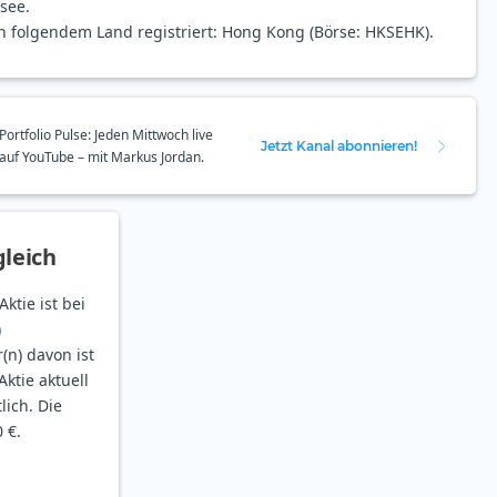
see.
in folgendem Land registriert: Hong Kong (Börse: HKSEHK).
Portfolio Pulse: Jeden Mittwoch live
Jetzt Kanal abonnieren!
auf YouTube – mit Markus Jordan.
leich
ktie ist bei
)
(n) davon ist
ktie aktuell
lich. Die
 €.