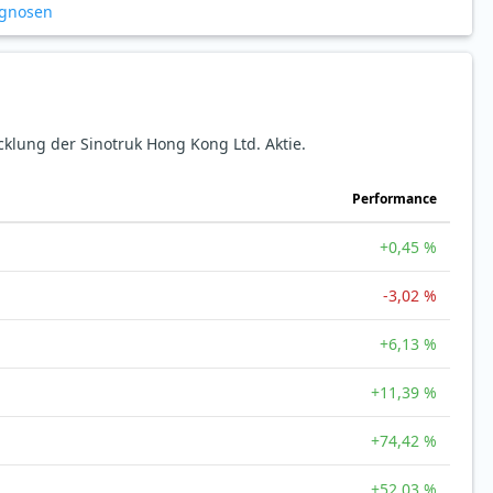
ognosen
cklung der Sinotruk Hong Kong Ltd. Aktie.
Perfor­mance
+0,45 %
-3,02 %
+6,13 %
+11,39 %
+74,42 %
+52,03 %