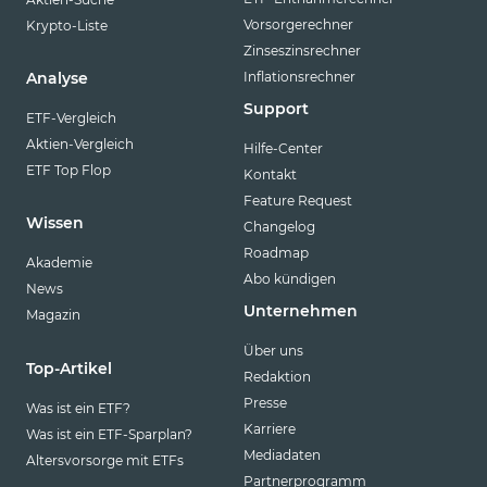
Vorsorgerechner
Krypto-Liste
Zinseszinsrechner
Inflationsrechner
Analyse
Support
ETF-Vergleich
Aktien-Vergleich
Hilfe-Center
ETF Top Flop
Kontakt
Feature Request
Wissen
Changelog
Roadmap
Akademie
Abo kündigen
News
Unternehmen
Magazin
Über uns
Top-Artikel
Redaktion
Presse
Was ist ein ETF?
Karriere
Was ist ein ETF-Sparplan?
Mediadaten
Altersvorsorge mit ETFs
Partnerprogramm