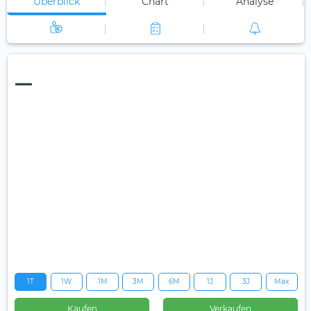
Überblick
Chart
Analyse
—
1T
1W
1M
3M
6M
1J
3J
Max
Kaufen
Verkaufen