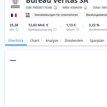
Bureau Veritas SA
ISIN:
FR0006174348
WKN
: A0M45W
Ticker:
4BV
Dienstleistungen für Unternehmen
Beratungsdienst
25,28
12,63 Mrd. €
1,13 €
3,22 %
KGV
Marktkapitalisierung
Gewinn
Dividendenrend
Überblick
Chart
Analyse
Dividenden
Sparplan
—