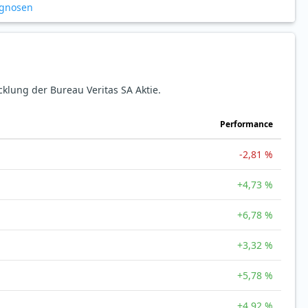
ognosen
cklung der Bureau Veritas SA Aktie.
Perfor­mance
-2,81 %
+4,73 %
+6,78 %
+3,32 %
+5,78 %
+4,92 %