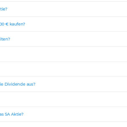
tie?
,00 € kaufen?
alten?
ie Dividende aus?
as SA Aktie?