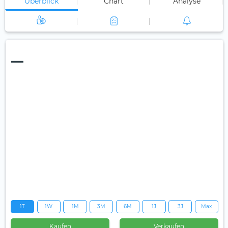
Überblick
Chart
Analyse
—
1T
1W
1M
3M
6M
1J
3J
Max
Kaufen
Verkaufen