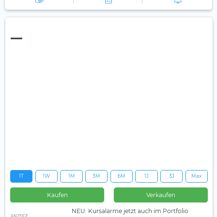
—
1T
1W
1M
3M
6M
1J
3J
Max
Kaufen
Verkaufen
NEU: Kursalarme jetzt auch im Portfolio
ANZEIGE