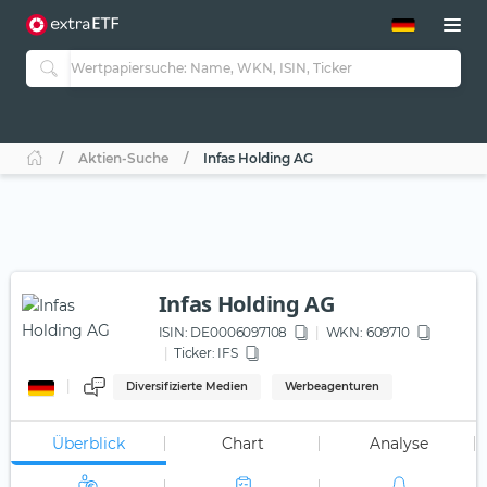
ETF-Guide 2.0
ETF-Explorer
Guide Aktive ETFs
Studien
Aktive ETFs
Aktien-Suche
Infas Holding AG
ETF-Sparpläne
Portfolio-ETFs
Infas Holding AG
ISIN:
DE0006097108
WKN
: 609710
Ticker:
IFS
Diversifizierte Medien
Werbeagenturen
Überblick
Chart
Analyse