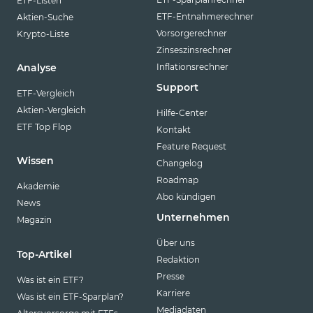
ETF-Listen
ETF-Entnahmerechner
Aktien-Suche
Vorsorgerechner
Krypto-Liste
Zinseszinsrechner
Inflationsrechner
Analyse
Support
ETF-Vergleich
Aktien-Vergleich
Hilfe-Center
ETF Top Flop
Kontakt
Feature Request
Wissen
Changelog
Roadmap
Akademie
Abo kündigen
News
Unternehmen
Magazin
Über uns
Top-Artikel
Redaktion
Presse
Was ist ein ETF?
Karriere
Was ist ein ETF-Sparplan?
Mediadaten