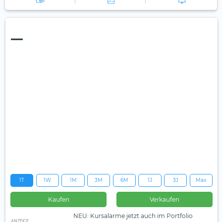
—
1T
1W
1M
3M
6M
1J
3J
Max
Kaufen
Verkaufen
NEU: Kursalarme jetzt auch im Portfolio
ANZEIGE