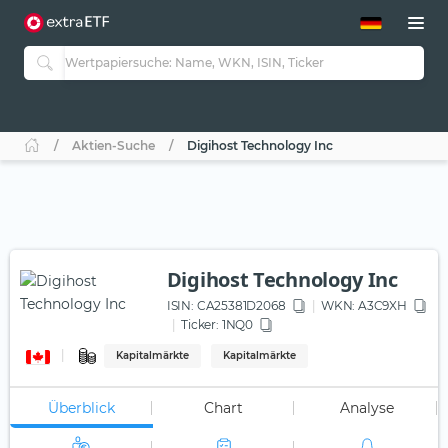
ETF-Guide 2.0
ETF-Explorer
Guide Aktive ETFs
Studien
Aktive ETFs
Aktien-Suche
Digihost Technology Inc
ETF-Sparpläne
Portfolio-ETFs
Digihost Technology Inc
ISIN:
CA25381D2068
WKN
: A3C9XH
Ticker:
1NQ0
Kapitalmärkte
Kapitalmärkte
Überblick
Chart
Analyse