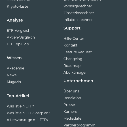
Vorsorgerechner
Krypto-Liste
Zinseszinsrechner
Inflationsrechner
Analyse
Support
ETF-Vergleich
Aktien-Vergleich
Hilfe-Center
ETF Top Flop
Kontakt
Feature Request
Wissen
Changelog
Roadmap
Akademie
Abo kündigen
News
Unternehmen
Magazin
Über uns
Top-Artikel
Redaktion
Presse
Was ist ein ETF?
Karriere
Was ist ein ETF-Sparplan?
Mediadaten
Altersvorsorge mit ETFs
Partnerprogramm