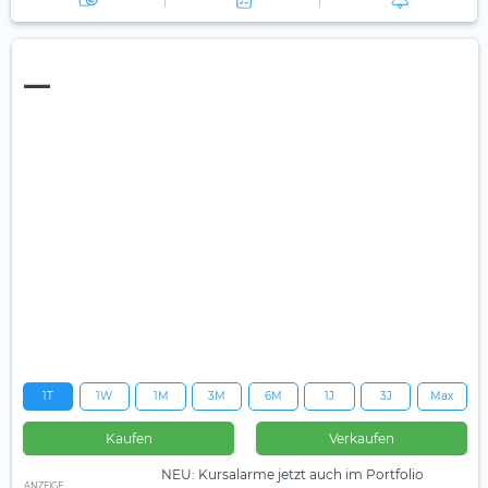
—
1T
1W
1M
3M
6M
1J
3J
Max
Kaufen
Verkaufen
NEU: Kursalarme jetzt auch im Portfolio
ANZEIGE