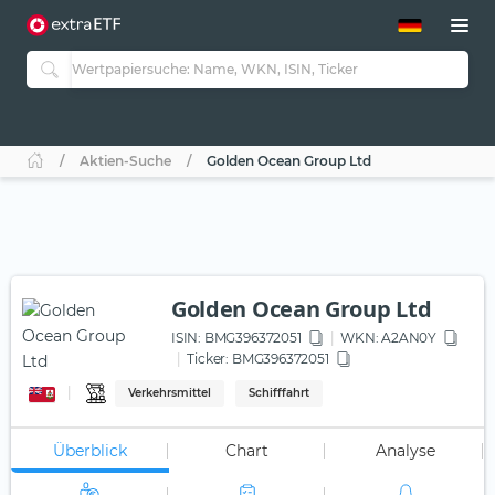
ETF-Guide 2.0
ETF-Explorer
Guide Aktive ETFs
Studien
Aktive ETFs
Aktien-Suche
Golden Ocean Group Ltd
ETF-Sparpläne
Portfolio-ETFs
Golden Ocean Group Ltd
ISIN:
BMG396372051
WKN
: A2AN0Y
Ticker:
BMG396372051
Verkehrsmittel
Schifffahrt
Überblick
Chart
Analyse