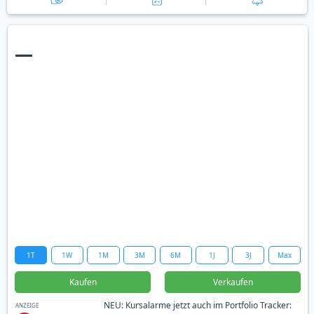
—
1T
1W
1M
3M
6M
1J
3J
Max
Kaufen
Verkaufen
NEU: Kursalarme jetzt auch im Portfolio Tracker:
ANZEIGE