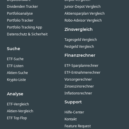
Dividenden Tracker
Junior-Depot Vergleich
Portfolioanalyse
Aktiensparplan Vergleich
Portfolio Tracker
Robo-Advisor Vergleich
Portfolio Tracking App
Zinsvergleich
Datenschutz & Sicherheit
Tagesgeld Vergleich
Festgeld Vergleich
Suche
Finanzrechner
ETF-Suche
ETF-Sparplanrechner
ETF-Listen
ETF-Entnahmerechner
Aktien-Suche
Vorsorgerechner
Krypto-Liste
Zinseszinsrechner
Inflationsrechner
Analyse
Support
ETF-Vergleich
Aktien-Vergleich
Hilfe-Center
ETF Top Flop
Kontakt
Feature Request