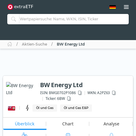
ETF-Guide 2.0
ETF-Explorer
Guide Aktive ETFs
Studien
Aktive ETFs
Aktien-Suche
BW Energy Ltd
ETF-Sparpläne
Portfolio-ETFs
BW Energy Ltd
ISIN:
BMG0702P1086
WKN
: A2PZ63
Ticker:
6BW
Öl und Gas
Öl und Gas E&P
Überblick
Chart
Analyse