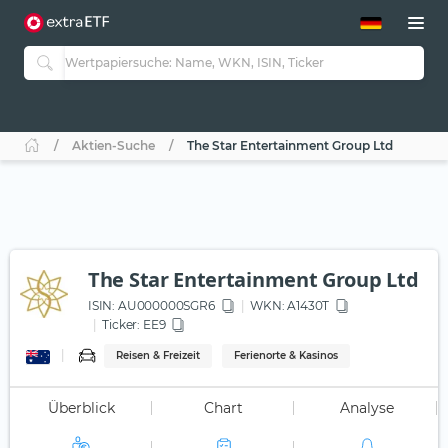
ETF-Guide 2.0
ETF-Explorer
Guide Aktive ETFs
Studien
Aktive ETFs
Aktien-Suche
The Star Entertainment Group Ltd
ETF-Sparpläne
Portfolio-ETFs
The Star Entertainment Group Ltd
ISIN:
AU000000SGR6
WKN
: A1430T
Ticker:
EE9
Reisen & Freizeit
Ferienorte & Kasinos
Überblick
Chart
Analyse