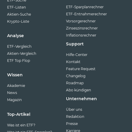
ETF-Suche
ETF-Sparplanrechner
ETF-Listen
ETF-Entnahmerechner
Aktien-Suche
Vorsorgerechner
Krypto-Liste
Zinseszinsrechner
Inflationsrechner
Analyse
Support
ETF-Vergleich
Aktien-Vergleich
Hilfe-Center
ETF Top Flop
Kontakt
Feature Request
Wissen
Changelog
Roadmap
Akademie
Abo kündigen
News
Unternehmen
Magazin
Über uns
Top-Artikel
Redaktion
Presse
Was ist ein ETF?
Karriere