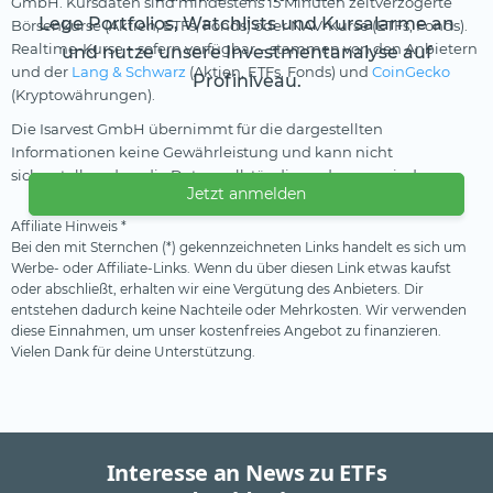
GmbH. Kursdaten sind mindestens 15 Minuten zeitverzögerte
Lege Portfolios, Watchlists und Kursalarme an
Börsenkurse (Aktien, ETFs, Fonds) oder NAV-Kurse (ETFs, Fonds).
Realtime-Kurse – sofern verfügbar – stammen von den Anbietern
und nutze unsere Investmentanalyse auf
und der
Lang & Schwarz
(Aktien, ETFs, Fonds) und
CoinGecko
Profiniveau.
(Kryptowährungen).
Die Isarvest GmbH übernimmt für die dargestellten
Informationen keine Gewährleistung und kann nicht
sicherstellen, dass die Daten vollständig und genau sind.
Jetzt anmelden
Affiliate Hinweis *
Bei den mit Sternchen (*) gekennzeichneten Links handelt es sich um
Werbe- oder Affiliate-Links. Wenn du über diesen Link etwas kaufst
oder abschließt, erhalten wir eine Vergütung des Anbieters. Dir
entstehen dadurch keine Nachteile oder Mehrkosten. Wir verwenden
diese Einnahmen, um unser kostenfreies Angebot zu finanzieren.
Vielen Dank für deine Unterstützung.
Interesse an News zu ETFs