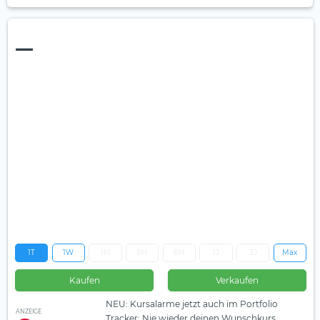
—
1T
1W
1M
3M
6M
1J
3J
Max
Kaufen
Verkaufen
NEU: Kursalarme jetzt auch im Portfolio
ANZEIGE
Tracker: Nie wieder deinen Wunschkurs