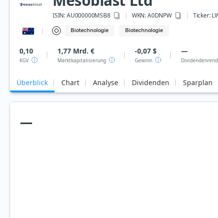
Mesoblast Ltd
ISIN:
AU000000MSB8
WKN
: A0DNPW
Ticker:
L
Biotechnologie
Biotechnologie
0,10
1,77 Mrd. €
-0,07 $
—
KGV
Marktkapitalisierung
Gewinn
Dividendenrend
Überblick
Chart
Analyse
Dividenden
Sparplan
—