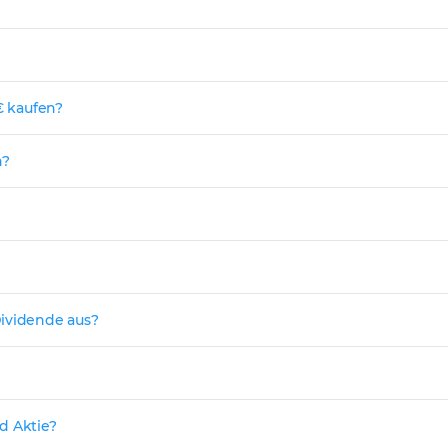
€ kaufen?
n?
Dividende aus?
d Aktie?