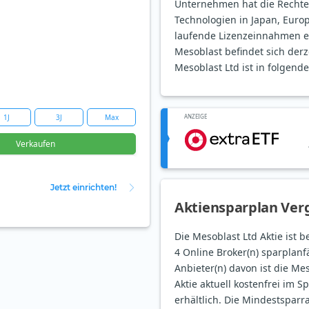
Unternehmen hat die Rechte 
Technologien in Japan, Euro
laufende Lizenzeinnahmen er
Mesoblast befindet sich derze
Mesoblast Ltd ist in folgende
1J
3J
Max
ANZEIGE
Verkaufen
Jetzt einrichten!
Aktiensparplan Verg
Die Mesoblast Ltd Aktie ist 
4 Online Broker(n) sparplanfä
Anbieter(n) davon ist die Me
Aktie aktuell kostenfrei im S
erhältlich. Die Mindestsparr