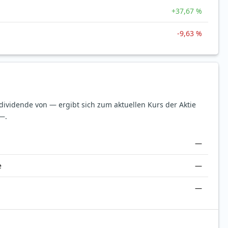
+37,67 %
-9,63 %
sdividende von — ergibt sich zum aktuellen Kurs der Aktie
—.
—
e
—
—