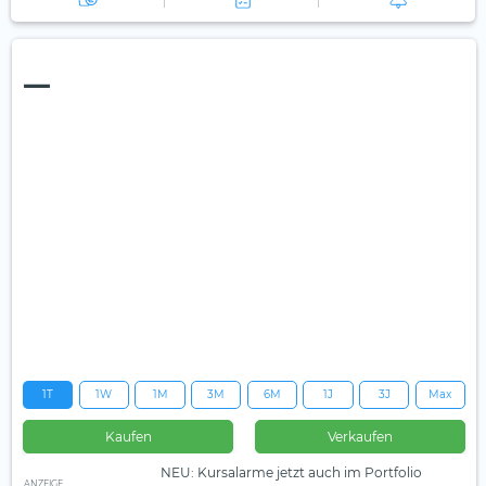
—
1T
1W
1M
3M
6M
1J
3J
Max
Kaufen
Verkaufen
NEU: Kursalarme jetzt auch im Portfolio
ANZEIGE