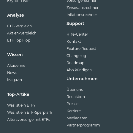
Vorsorgerechner
Krypto-Liste
Zinseszinsrechner
Inflationsrechner
Analyse
Support
ETF-Vergleich
Aktien-Vergleich
Hilfe-Center
ETF Top Flop
Kontakt
Feature Request
Wissen
Changelog
Roadmap
Akademie
Abo kündigen
News
Unternehmen
Magazin
Über uns
Top-Artikel
Redaktion
Presse
Was ist ein ETF?
Karriere
Was ist ein ETF-Sparplan?
Mediadaten
Altersvorsorge mit ETFs
Partnerprogramm