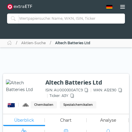
ETF-Guide 2.0
ETF-Explorer
Guide Aktive ETFs
Studien
Aktive ETFs
Aktien-Suche
Altech Batteries Ltd
ETF-Sparpläne
Portfolio-ETFs
Altech Batteries Ltd
ISIN:
AU000000ATC9
WKN
: A12E90
Ticker:
A3Y
Chemikalien
Spezialchemikalien
Überblick
Chart
Analyse