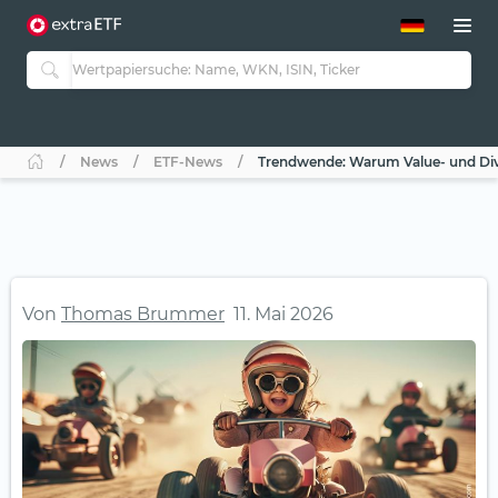
ETF-Guide 2.0
ETF-Explorer
Guide Aktive ETFs
Studien
Aktive ETFs
News
ETF-News
Trendwende: Warum Value- und Div
ETF-Sparpläne
Portfolio-ETFs
Von
Thomas Brummer
11. Mai 2026