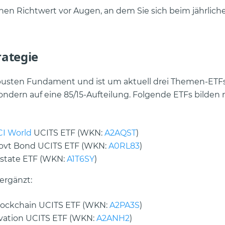
nen Richtwert vor Augen, an dem Sie sich beim jährlich
rategie
robusten Fundament und ist um aktuell drei Themen-ETF
 sondern auf eine 85/15-Aufteilung. Folgende ETFs bilden
I World
UCITS ETF (WKN:
A2AQST
)
 Govt Bond UCITS ETF (WKN:
A0RL83
)
Estate ETF (WKN:
A1T6SY
)
ergänzt:
Blockchain UCITS ETF (WKN:
A2PA3S
)
ovation UCITS ETF (WKN:
A2ANH2
)