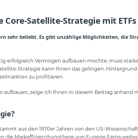
e Core-Satellite-Strategie mit ETF
gern sehr beliebt. Es gibt unzählige Möglichkeiten, die Str
stig erfolgreich Vermögen aufbauen möchte, muss stärk
atellite-Strategie kann Ihnen das gelingen. Hintergrund
zelmärkten zu profitieren.
olio aufbauen, zeige ich Ihnen in diesem Beitrag anhand 
egie?
o stammt aus den 1970er Jahren von den US-Wissenschaft
ten die Markeffizienzhypothese von Eugene Fama weiter