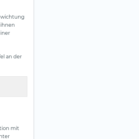
ewichtung
 ihnen
einer
el an der
tion mit
nter