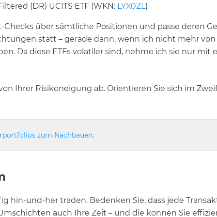
G Filtered (DR) UCITS ETF (WKN:
LYX0ZL
)
-Checks über sämtliche Positionen und passe deren G
htungen statt – gerade dann, wenn ich nicht mehr von
en. Da diese ETFs volatiler sind, nehme ich sie nur mit 
 von Ihrer Risikoneigung ab. Orientieren Sie sich im Zweif
rportfolios zum Nachbauen
.
n
ig hin-und-her traden. Bedenken Sie, dass jede Transak
mschichten auch Ihre Zeit – und die können Sie effizie