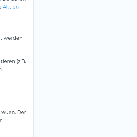
te
Aktien
rt werden
ieren (z.B.
n
treuen. Der
r