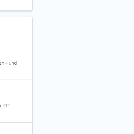
en – und
i ETF-