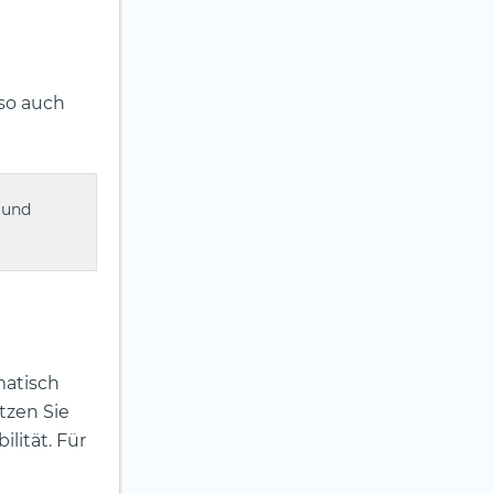
so auch
 und
matisch
tzen Sie
lität. Für