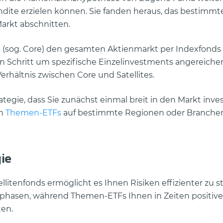
endite erzielen können. Sie fanden heraus, das bestimm
arkt abschnitten.
 (sog. Core) den gesamten Aktienmarkt per Indexfonds
n Schritt um spezifische Einzelinvestments angereiche
-Verhältnis zwischen Core und Satellites.
tegie, dass Sie zunächst einmal breit in den Markt invest
um
Themen-ETFs
auf bestimmte Regionen oder Branche
gie
llitenfonds ermöglicht es Ihnen Risiken effizienter zu s
ngphasen, während Themen-ETFs Ihnen in Zeiten positive
ten.