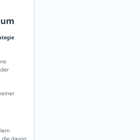
s um
ategie
ere
 der
meiner
lern
, die davon