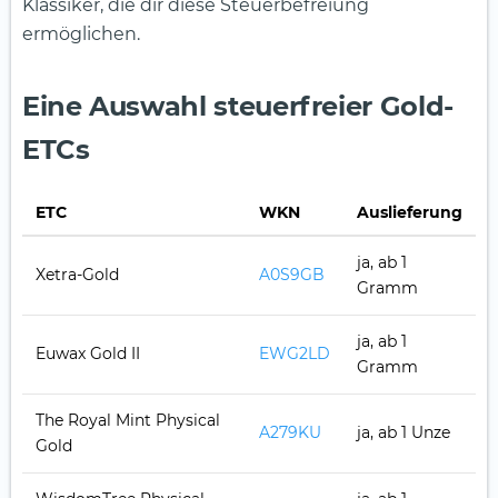
Klassiker, die dir diese Steuerbefreiung
ermöglichen.
Eine Auswahl steuerfreier Gold-
ETCs
ETC
WKN
Auslieferung
ja, ab 1
Xetra-Gold
A0S9GB
Gramm
ja, ab 1
Euwax Gold II
EWG2LD
Gramm
The Royal Mint Physical
A279KU
ja, ab 1 Unze
Gold