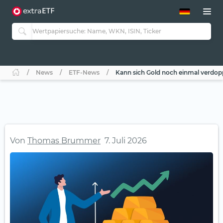
ETF-Guide 2.0
ETF-Explorer
Guide Aktive ETFs
Studien
Aktive ETFs
News
ETF-News
Kann sich Gold noch einmal verdop
ETF-Sparpläne
Portfolio-ETFs
Von
Thomas Brummer
7. Juli 2026