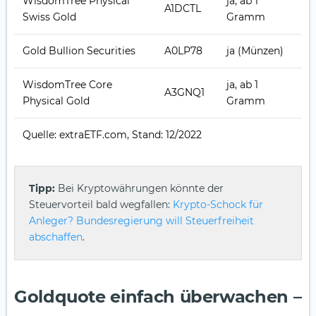
WisdomTree Physical
ja, ab 1
A1DCTL
Swiss Gold
Gramm
Gold Bullion Securities
A0LP78
ja (Münzen)
WisdomTree Core
ja, ab 1
A3GNQ1
Physical Gold
Gramm
Quelle: extraETF.com, Stand: 12/2022
Tipp:
Bei Kryptowährungen könnte der
Steuervorteil bald wegfallen:
Krypto-Schock für
Anleger? Bundesregierung will Steuerfreiheit
abschaffen
.
Goldquote einfach überwachen –