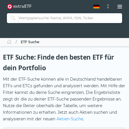
ETF-Guide 2.0
ETF-Explorer
Guide Aktive ETFs
Studien
Aktive ETFs
ETF Suche
ETF-Sparpläne
Portfolio-ETFs
ETF Suche: Finde den besten ETF für
dein Portfolio
Mit der ETF-Suche können alle in Deutschland handelbaren
ETFs und ETCs gefunden und analysiert werden. Mit Hilfe der
Filter kannst du deine Suche eingrenzen. Die Ergebnisliste
zeigt dir die zu deiner ETF-Suche passenden Ergebnisse an.
Nutze die Reiter oberhalb der Tabelle, um weitere
Informationen zu erhalten. Jetzt auch Aktien suchen und
analysieren mit der neuen
Aktien-Suche
.