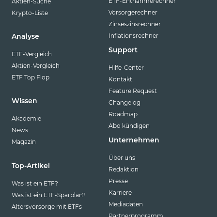
ETF-Entnahmerechner
Aktien-Suche
Vorsorgerechner
Krypto-Liste
Zinseszinsrechner
Inflationsrechner
Analyse
Support
ETF-Vergleich
Aktien-Vergleich
Hilfe-Center
ETF Top Flop
Kontakt
Feature Request
Wissen
Changelog
Roadmap
Akademie
Abo kündigen
News
Unternehmen
Magazin
Über uns
Top-Artikel
Redaktion
Presse
Was ist ein ETF?
Karriere
Was ist ein ETF-Sparplan?
Mediadaten
Altersvorsorge mit ETFs
Partnerprogramm