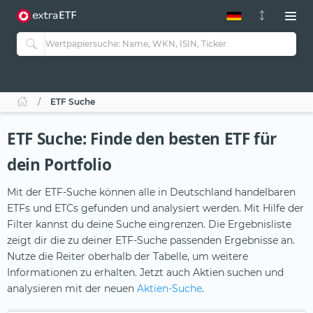
ETF-Guide 2.0
ETF-Explorer
Guide Aktive ETFs
Studien
Aktive ETFs
ETF Suche
ETF-Sparpläne
Portfolio-ETFs
ETF Suche: Finde den besten ETF für
dein Portfolio
Mit der ETF-Suche können alle in Deutschland handelbaren
ETFs und ETCs gefunden und analysiert werden. Mit Hilfe der
Filter kannst du deine Suche eingrenzen. Die Ergebnisliste
zeigt dir die zu deiner ETF-Suche passenden Ergebnisse an.
Nutze die Reiter oberhalb der Tabelle, um weitere
Informationen zu erhalten. Jetzt auch Aktien suchen und
analysieren mit der neuen
Aktien-Suche
.