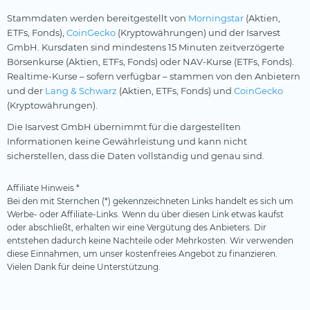
Nordea
Stammdaten werden bereitgestellt von
Morningstar
(Aktien,
nxtAssets
ETFs, Fonds),
CoinGecko
(Kryptowährungen) und der Isarvest
GmbH. Kursdaten sind mindestens 15 Minuten zeitverzögerte
onemarkets
Börsenkurse (Aktien, ETFs, Fonds) oder NAV-Kurse (ETFs, Fonds).
Realtime-Kurse – sofern verfügbar – stammen von den Anbietern
Ossiam
und der
Lang & Schwarz
(Aktien, ETFs, Fonds) und
CoinGecko
Palmer Square
(Kryptowährungen).
Pictet
Die Isarvest GmbH übernimmt für die dargestellten
Informationen keine Gewährleistung und kann nicht
Pimco
sicherstellen, dass die Daten vollständig und genau sind.
Robeco
Affiliate Hinweis *
Schroders
Bei den mit Sternchen (*) gekennzeichneten Links handelt es sich um
Werbe- oder Affiliate-Links. Wenn du über diesen Link etwas kaufst
SEBA Bank
oder abschließt, erhalten wir eine Vergütung des Anbieters. Dir
entstehen dadurch keine Nachteile oder Mehrkosten. Wir verwenden
SocGen
diese Einnahmen, um unser kostenfreies Angebot zu finanzieren.
State Street SPDR
Vielen Dank für deine Unterstützung.
Steelcoin