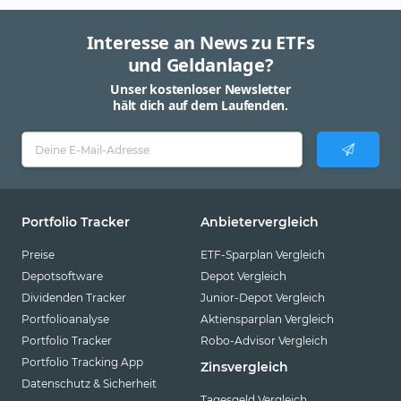
Swisscanto
Tabula
Interesse an News zu ETFs
und Geldanlage?
Tobam
Unser kostenloser Newsletter
UBS
hält dich auf dem Laufenden.
Valour
VanEck
Vanguard
Virtune
Portfolio Tracker
Anbietervergleich
WisdomTree
Preise
ETF-Sparplan Vergleich
Depotsoftware
Depot Vergleich
XACT
Dividenden Tracker
Junior-Depot Vergleich
Xtrackers
Portfolioanalyse
Aktiensparplan Vergleich
YourIndex
Portfolio Tracker
Robo-Advisor Vergleich
Portfolio Tracking App
Zinsvergleich
Datenschutz & Sicherheit
Tagesgeld Vergleich