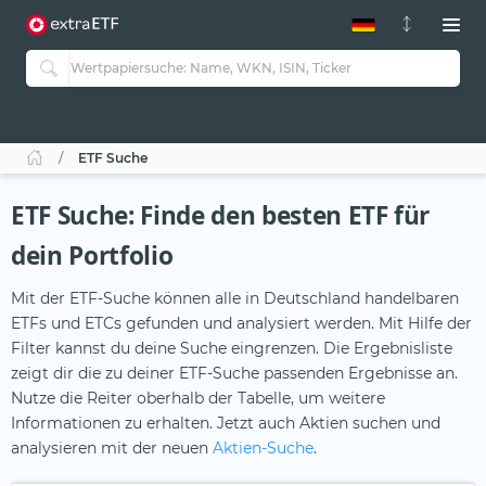
ETF-Guide 2.0
ETF-Explorer
Guide Aktive ETFs
Studien
Aktive ETFs
ETF Suche
ETF-Sparpläne
Portfolio-ETFs
ETF Suche: Finde den besten ETF für
dein Portfolio
Mit der ETF-Suche können alle in Deutschland handelbaren
ETFs und ETCs gefunden und analysiert werden. Mit Hilfe der
Filter kannst du deine Suche eingrenzen. Die Ergebnisliste
zeigt dir die zu deiner ETF-Suche passenden Ergebnisse an.
Nutze die Reiter oberhalb der Tabelle, um weitere
Informationen zu erhalten. Jetzt auch Aktien suchen und
analysieren mit der neuen
Aktien-Suche
.