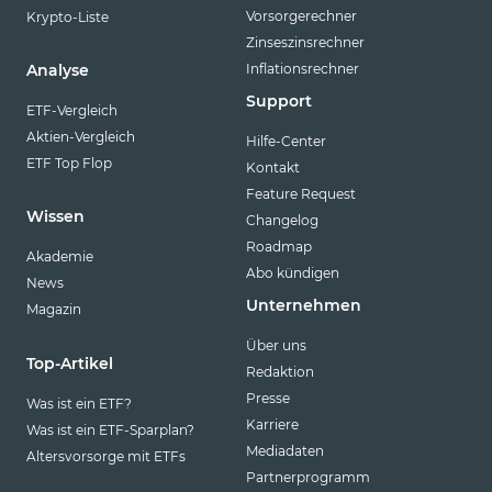
Vorsorgerechner
Krypto-Liste
Zinseszinsrechner
Inflationsrechner
Analyse
Support
ETF-Vergleich
Aktien-Vergleich
Hilfe-Center
ETF Top Flop
Kontakt
Feature Request
Wissen
Changelog
Roadmap
Akademie
Abo kündigen
News
Unternehmen
Magazin
Über uns
Top-Artikel
Redaktion
Presse
Was ist ein ETF?
Karriere
Was ist ein ETF-Sparplan?
Mediadaten
Altersvorsorge mit ETFs
Partnerprogramm