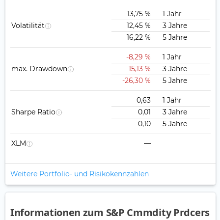
13,75 %
1 Jahr
Volatilität
12,45 %
3 Jahre
16,22 %
5 Jahre
-8,29 %
1 Jahr
max. Drawdown
-15,13 %
3 Jahre
-26,30 %
5 Jahre
0,63
1 Jahr
Sharpe Ratio
0,01
3 Jahre
0,10
5 Jahre
XLM
—
Weitere Portfolio- und Risikokennzahlen
Informationen zum S&P Cmmdity Prdcers