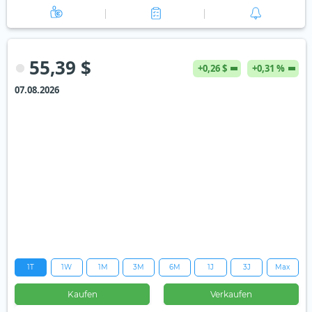
55,39 $
+0,26 $
+0,31 %
07.08.2026
1T
1W
1M
3M
6M
1J
3J
Max
Kaufen
Verkaufen