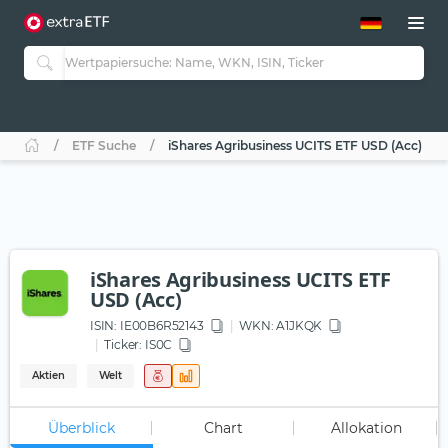
ETF-Guide 2.0
ETF-Explorer
Guide Aktive ETFs
Studien
Aktive ETFs
ETF Suche
iShares Agribusiness UCITS ETF USD (Acc)
ETF-Sparpläne
Portfolio-ETFs
iShares Agribusiness UCITS ETF
USD (Acc)
ISIN:
IE00B6R52143
WKN
: A1JKQK
Ticker:
IS0C
Aktien
Welt
Überblick
Chart
Allokation