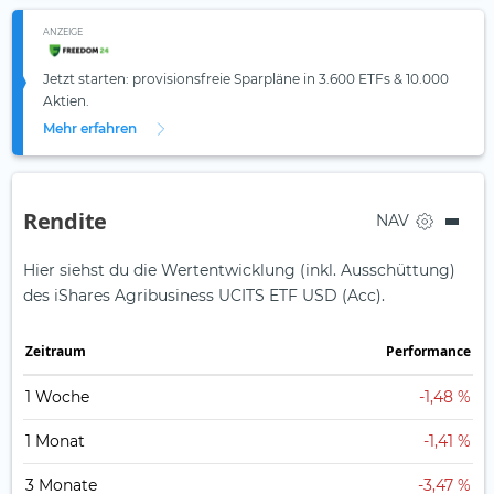
ANZEIGE
Jetzt starten: provisionsfreie Sparpläne in 3.600 ETFs & 10.000
Aktien.
Mehr erfahren
Rendite
NAV
Hier siehst du die Wertentwicklung (inkl. Ausschüttung)
des iShares Agribusiness UCITS ETF USD (Acc).
Zeit­raum
Perfor­mance
1 Woche
-1,48 %
1 Monat
-1,41 %
3 Monate
-3,47 %