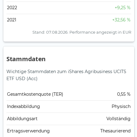
2022
+9,25 %
2021
+32,56 %
Stand: 07.08.2026.
Performance angezeigt in EUR
Stammdaten
Wichtige Stammdaten zum iShares Agribusiness UCITS
ETF USD (Acc)
Gesamt­kosten­quote (TER)
0,55 %
Index­abbildung
Physisch
Abbildungs­art
Vollständig
Ertrags­verwendung
Thesaurierend