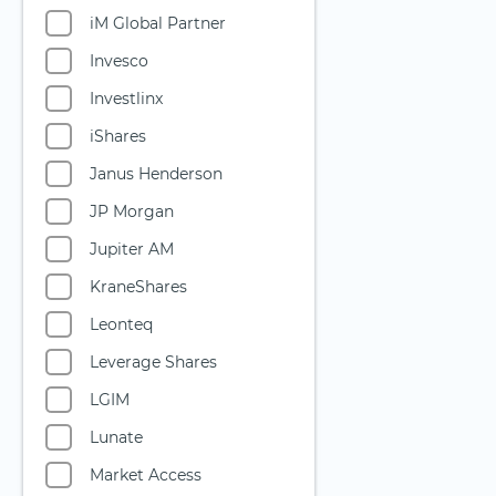
iM Global Partner
Private Equity
Invesco
Quantencomputing
Investlinx
Reise & Freizeit
iShares
Robotik
Janus Henderson
Rüstungsindustrie
JP Morgan
Seltene Erden
Jupiter AM
Silberminen
KraneShares
Smart City
Leonteq
Solarenergie
Leverage Shares
Starke Marken
LGIM
Telekommunikation
Lunate
Uran
Market Access
Versicherer