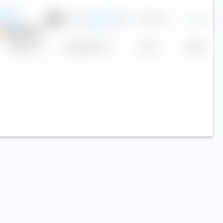
ed US
CITS ETF
0,75 %
12
97,50 €
+0,00 %
USD
N
Aktiver ETF
Replikation
Volumen (Mio. €)
Kurs
Heute