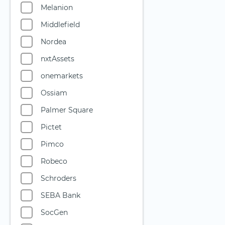
Melanion
Versorger
Middlefield
Wasser
Nordea
Wasserstoff
nxtAssets
Windenergie
onemarkets
Ossiam
Palmer Square
Pictet
Pimco
Robeco
Schroders
SEBA Bank
SocGen