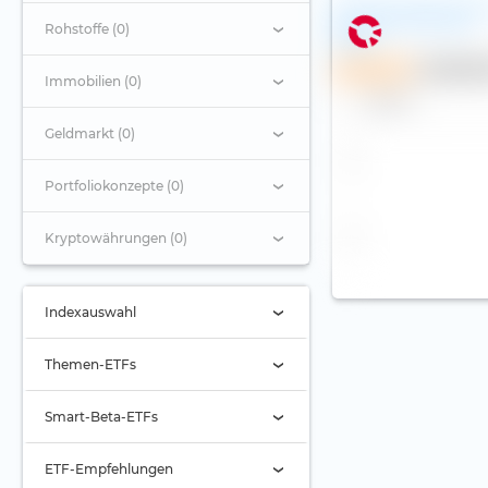
AI-Enhanced Eurozo
Equities UCITS ETF
Rohstoffe (0)
(Dist)
Sparplan
Aktiver 
Immobilien (0)
Name
Geldmarkt (0)
Portfoliokonzepte (0)
Kryptowährungen (0)
Indexauswahl
Indexauswahl
Themen-ETFs
Alternde Gesellschaft
Smart-Beta-ETFs
Automobilbranche
Buyback
ETF-Empfehlungen
Banken