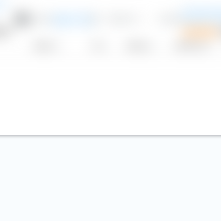
ne
AI Enhanc
0,65 %
85
132,72 €
0,00 %
Equities U
EUR
N
ETF
Sparplan
Anbieter
TER
Währung
Aus­schüttung