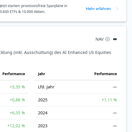
Jetzt starten: provisionsfreie Sparpläne in
Mehr erfahren
3.600 ETFs & 10.000 Aktien.
NAV
cklung (inkl. Ausschüttung) des AI Enhanced US Equities
Perfor­mance
Jahr
Perfor­mance
+3,35 %
Lfd. Jahr
—
+0,88 %
2025
+1,11 %
+6,35 %
2024
—
+12,02 %
2023
—