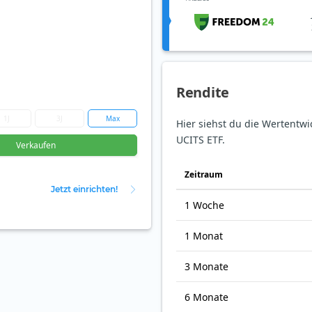
Rendite
1J
3J
Max
Hier siehst du die Wertentwi
UCITS ETF.
Verkaufen
Zeit­raum
Jetzt einrichten!
1 Woche
1 Monat
3 Monate
6 Monate