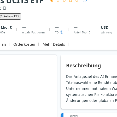
s UCITS ETF
Q
Aktiver ETF
 Mio. €
—
—
—
USD
röße
Anzahl Positionen
TD
Anteil Top 10
Währung
plan
Orderkosten
Mehr Details
Beschreibung
Das Anlageziel des AI Enhanc
Titelauswahl eine Rendite ü
Unternehmen mit hohem Wachs
systematischen Risikofaktore
Änderungen oder globalen Fa
ANZEIGE