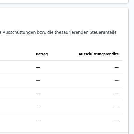
ie Ausschüttungen bzw. die thesaurierenden Steueranteile
Betrag
Ausschüttungsrendite
—
—
—
—
—
—
—
—
—
—