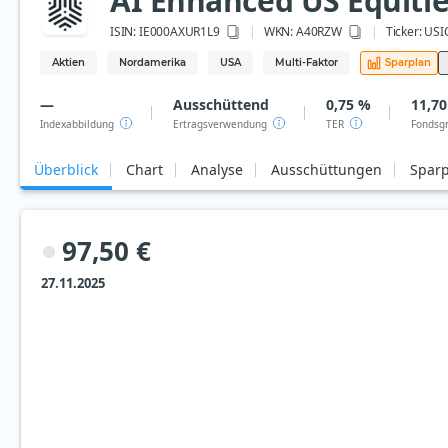
AI Enhanced US Equitie
ISIN:
IE000AXUR1L9
WKN
: A40RZW
Ticker:
USI
Aktien
Nordamerika
USA
Multi-Faktor
Sparplan
—
Ausschüttend
0,75 %
11,70
Indexabbildung
Ertragsverwendung
TER
Fondsg
Überblick
Chart
Analyse
Ausschüttungen
Spar
97,50 €
27.11.2025