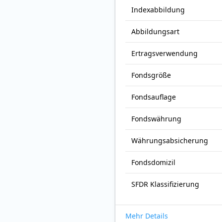
Index­abbildung
Abbildungs­art
Ertrags­verwendung
Fonds­größe
Fonds­auflage
Fonds­währung
Währungsabsicherung
Fondsdomizil
SFDR Klassifizierung
Mehr Details