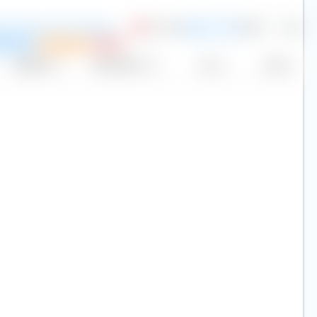
&P 500 UCITS ETF (Dist)
0,09 %
8.969
67,82 €
USD
P
fehlung
Sparplan
VL
*
Replikation
Volumen (Mio. €)
Kurs
Heute