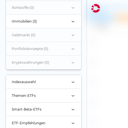
HSBC MSCI World UC
Rohstoffe (0)
ETF (Dist)
Empfehlung
Spar
Immobilien (3)
Name
Geldmarkt (0)
Portfoliokonzepte (0)
Kryptowährungen (0)
Indexauswahl
Indexauswahl
Themen-ETFs
Alternde Gesellschaft
Smart-Beta-ETFs
Automobilbranche
Buyback
ETF-Empfehlungen
Banken