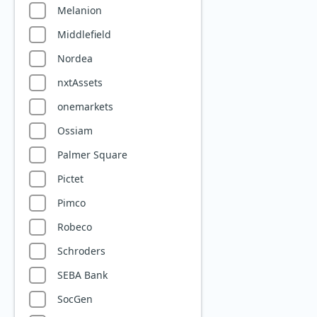
Versorger
Melanion
Wasser
Middlefield
Wasserstoff
Nordea
Windenergie
nxtAssets
onemarkets
Ossiam
Palmer Square
Pictet
Pimco
Robeco
Schroders
SEBA Bank
SocGen