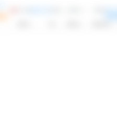
ITS
0,15 %
13.822
43,30 €
0,00 %
HSBC S
USD
P
plan
Emp
Anbieter
TER
Währung
Aus­schüttung