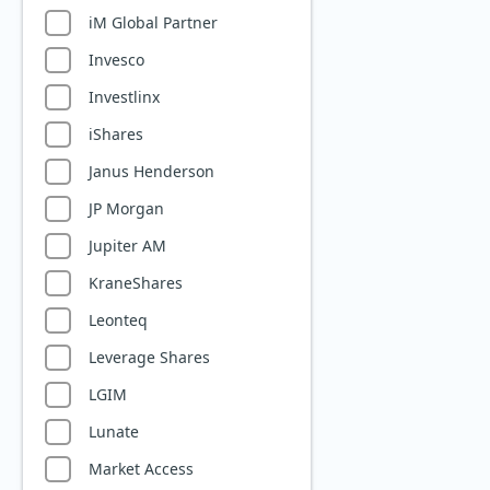
Private Equity
iM Global Partner
Quantencomputing
Invesco
Reise & Freizeit
Investlinx
Robotik
iShares
Rüstungsindustrie
Janus Henderson
Seltene Erden
JP Morgan
Silberminen
Jupiter AM
Smart City
KraneShares
Solarenergie
Leonteq
Starke Marken
Leverage Shares
Telekommunikation
LGIM
Uran
Lunate
Versicherer
Market Access