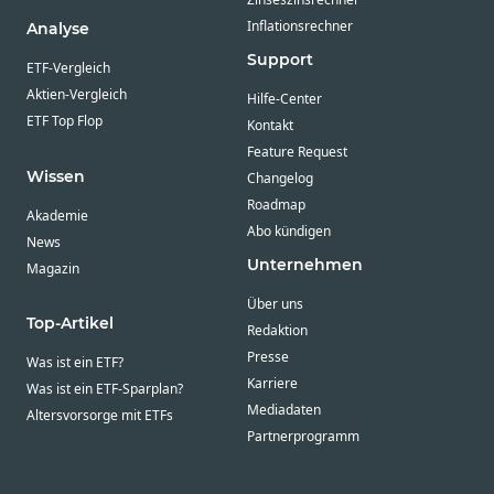
Inflationsrechner
Analyse
Support
ETF-Vergleich
Aktien-Vergleich
Hilfe-Center
ETF Top Flop
Kontakt
Feature Request
Wissen
Changelog
Roadmap
Akademie
Abo kündigen
News
Unternehmen
Magazin
Über uns
Top-Artikel
Redaktion
Presse
Was ist ein ETF?
Karriere
Was ist ein ETF-Sparplan?
Mediadaten
Altersvorsorge mit ETFs
Partnerprogramm