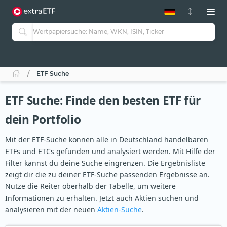
ETF-Guide 2.0
ETF-Explorer
Guide Aktive ETFs
Studien
Aktive ETFs
ETF Suche
ETF-Sparpläne
Portfolio-ETFs
ETF Suche: Finde den besten ETF für
dein Portfolio
Mit der ETF-Suche können alle in Deutschland handelbaren
ETFs und ETCs gefunden und analysiert werden. Mit Hilfe der
Filter kannst du deine Suche eingrenzen. Die Ergebnisliste
zeigt dir die zu deiner ETF-Suche passenden Ergebnisse an.
Nutze die Reiter oberhalb der Tabelle, um weitere
Informationen zu erhalten. Jetzt auch Aktien suchen und
analysieren mit der neuen
Aktien-Suche
.