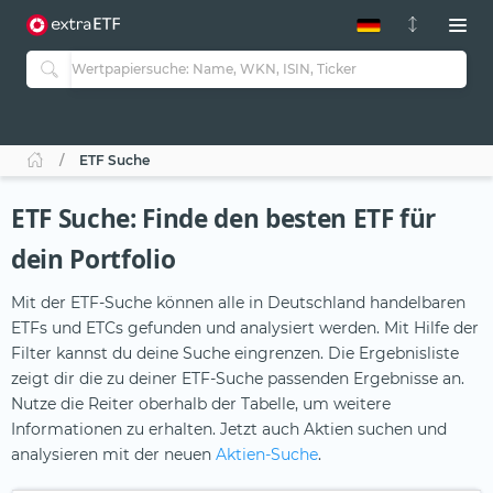
ETF-Guide 2.0
ETF-Explorer
Guide Aktive ETFs
Studien
Aktive ETFs
ETF Suche
ETF-Sparpläne
Portfolio-ETFs
ETF Suche: Finde den besten ETF für
dein Portfolio
Mit der ETF-Suche können alle in Deutschland handelbaren
ETFs und ETCs gefunden und analysiert werden. Mit Hilfe der
Filter kannst du deine Suche eingrenzen. Die Ergebnisliste
zeigt dir die zu deiner ETF-Suche passenden Ergebnisse an.
Nutze die Reiter oberhalb der Tabelle, um weitere
Informationen zu erhalten. Jetzt auch Aktien suchen und
analysieren mit der neuen
Aktien-Suche
.