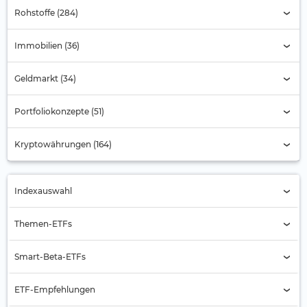
Rohstoffe (284)
Immobilien (36)
Geldmarkt (34)
Portfoliokonzepte (51)
Kryptowährungen (164)
Indexauswahl
Indexauswahl
Themen-ETFs
Alternde Gesellschaft
Smart-Beta-ETFs
Automobilbranche
Buyback
ETF-Empfehlungen
Banken
Equal Weight (7)