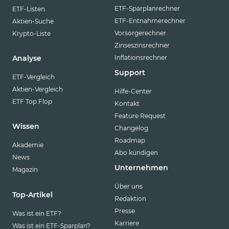
ETF-Sparplanrechner
ETF-Listen
ETF-Entnahmerechner
Aktien-Suche
Vorsorgerechner
Krypto-Liste
Zinseszinsrechner
Inflationsrechner
Analyse
Support
ETF-Vergleich
Aktien-Vergleich
Hilfe-Center
ETF Top Flop
Kontakt
Feature Request
Wissen
Changelog
Roadmap
Akademie
Abo kündigen
News
Unternehmen
Magazin
Über uns
Top-Artikel
Redaktion
Presse
Was ist ein ETF?
Karriere
Was ist ein ETF-Sparplan?