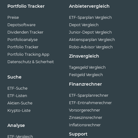
Portfolio Tracker
Anbietervergleich
Preise
ETF-Sparplan Vergleich
Depotsoftware
Depot Vergleich
Dividenden Tracker
Junior-Depot Vergleich
Portfolioanalyse
Aktiensparplan Vergleich
Portfolio Tracker
Robo-Advisor Vergleich
Portfolio Tracking App
Zinsvergleich
Datenschutz & Sicherheit
Tagesgeld Vergleich
Festgeld Vergleich
Suche
Finanzrechner
ETF-Suche
ETF-Sparplanrechner
ETF-Listen
ETF-Entnahmerechner
Aktien-Suche
Vorsorgerechner
Krypto-Liste
Zinseszinsrechner
Inflationsrechner
Analyse
Support
ETF-Vergleich