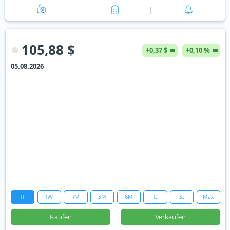
105,88 $
+0,37 $
+0,10 %
05.08.2026
1T
1W
1M
3M
6M
1J
3J
Max
Kaufen
Verkaufen