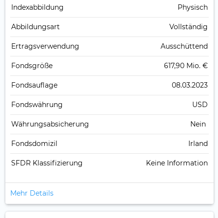
Index­abbildung
Physisch
Abbildungs­art
Vollständig
Ertrags­verwendung
Ausschüttend
Fonds­größe
617,90 Mio. €
Fonds­auflage
08.03.2023
Fonds­währung
USD
Währungsabsicherung
Nein
Fondsdomizil
Irland
SFDR Klassifizierung
Keine Information
Mehr Details