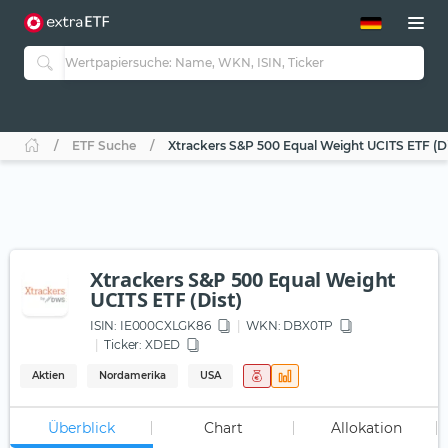
ETF-Guide 2.0
ETF-Explorer
Guide Aktive ETFs
Studien
Aktive ETFs
ETF Suche
Xtrackers S&P 500 Equal Weight UCITS ETF (Di
ETF-Sparpläne
Portfolio-ETFs
Xtrackers S&P 500 Equal Weight
UCITS ETF (Dist)
ISIN:
IE000CXLGK86
WKN
: DBX0TP
Ticker:
XDED
Aktien
Nordamerika
USA
Überblick
Chart
Allokation