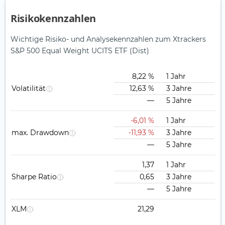
Risikokennzahlen
Wichtige Risiko- und Analysekennzahlen zum Xtrackers
S&P 500 Equal Weight UCITS ETF (Dist)
8,22 %
1 Jahr
Volatilität
12,63 %
3 Jahre
—
5 Jahre
-6,01 %
1 Jahr
max. Drawdown
-11,93 %
3 Jahre
—
5 Jahre
1,37
1 Jahr
Sharpe Ratio
0,65
3 Jahre
—
5 Jahre
XLM
21,29