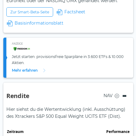
Euronext oder der NASDAQ OMX gehandelt werden.
Factsheet
Zur Smart-Beta-Seite
Basisinformationsblatt
ANZEIGE
Jetzt starten: provisionsfreie Sparpläne in 3.600 ETFs & 10.000
Aktien.
Mehr erfahren
Rendite
NAV
Hier siehst du die Wertentwicklung (inkl. Ausschüttung)
des Xtrackers S&P 500 Equal Weight UCITS ETF (Dist).
Zeit­raum
Perfor­mance