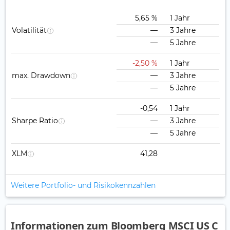
5,65 %
1 Jahr
Volatilität
—
3 Jahre
—
5 Jahre
-2,50 %
1 Jahr
max. Drawdown
—
3 Jahre
—
5 Jahre
-0,54
1 Jahr
Sharpe Ratio
—
3 Jahre
—
5 Jahre
XLM
41,28
Weitere Portfolio- und Risikokennzahlen
Informationen zum Bloomberg MSCI US C