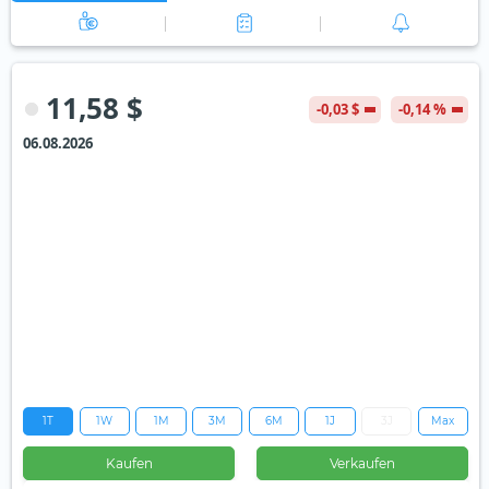
11,58 $
-0,03 $
-0,14 %
06.08.2026
1T
1W
1M
3M
6M
1J
3J
Max
Kaufen
Verkaufen