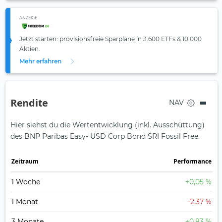
ANZEIGE
Jetzt starten: provisionsfreie Sparpläne in 3.600 ETFs & 10.000
Aktien.
Mehr erfahren
Rendite
NAV
Hier siehst du die Wertentwicklung (inkl. Ausschüttung)
des BNP Paribas Easy- USD Corp Bond SRI Fossil Free.
Zeit­raum
Perfor­mance
1 Woche
+0,05 %
1 Monat
-2,37 %
3 Monate
+0,83 %