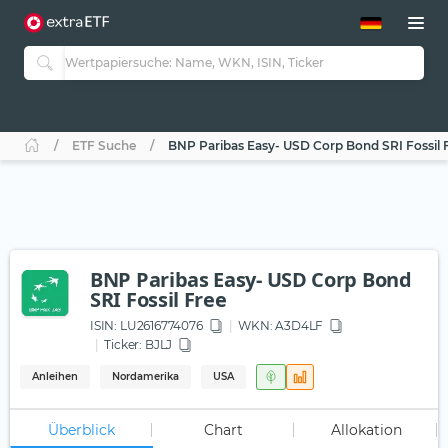
ETF-Guide 2.0
ETF-Explorer
Guide Aktive ETFs
Studien
Aktive ETFs
ETF Suche
BNP Paribas Easy- USD Corp Bond SRI Fossil 
ETF-Sparpläne
Portfolio-ETFs
BNP Paribas Easy- USD Corp Bond
SRI Fossil Free
ISIN:
LU2616774076
WKN
: A3D4LF
Ticker:
BJLJ
Anleihen
Nordamerika
USA
Überblick
Chart
Allokation