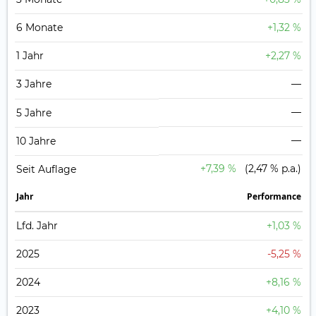
6 Monate
+1,32 %
1 Jahr
+2,27 %
3 Jahre
—
—
5 Jahre
—
10 Jahre
+7,39 %
(2,47 % p.a.)
Seit Auflage
Jahr
Perfor­mance
Lfd. Jahr
+1,03 %
2025
-5,25 %
2024
+8,16 %
2023
+4,10 %