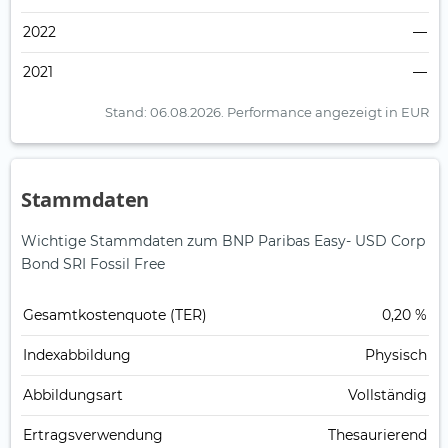
2022
—
2021
—
Stand: 06.08.2026.
Performance angezeigt in EUR
Stammdaten
Wichtige Stammdaten zum BNP Paribas Easy- USD Corp
Bond SRI Fossil Free
Gesamt­kosten­quote (TER)
0,20 %
Index­abbildung
Physisch
Abbildungs­art
Vollständig
Ertrags­verwendung
Thesaurierend