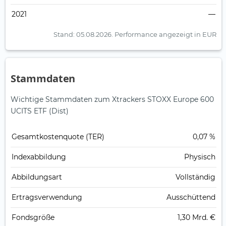
2021
—
Stand: 05.08.2026.
Performance angezeigt in EUR
Stammdaten
Wichtige Stammdaten zum Xtrackers STOXX Europe 600
UCITS ETF (Dist)
Gesamt­kosten­quote (TER)
0,07 %
Index­abbildung
Physisch
Abbildungs­art
Vollständig
Ertrags­verwendung
Ausschüttend
Fonds­größe
1,30 Mrd. €