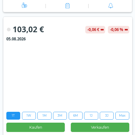
103,02 €
-0,06 €
-0,06 %
05.08.2026
1T
1W
1M
3M
6M
1J
3J
Max
Kaufen
Verkaufen