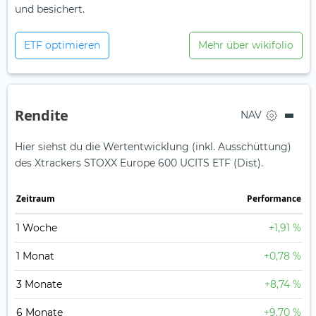
und besichert.
ETF optimieren
Mehr über wikifolio
Rendite
NAV
Hier siehst du die Wertentwicklung (inkl. Ausschüttung)
des Xtrackers STOXX Europe 600 UCITS ETF (Dist).
Zeit­raum
Perfor­mance
1 Woche
+1,91 %
1 Monat
+0,78 %
3 Monate
+8,74 %
6 Monate
+9,70 %