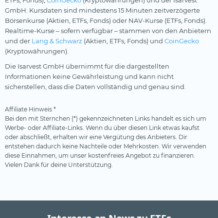
ETFs, Fonds),
CoinGecko
(Kryptowährungen) und der Isarvest
GmbH. Kursdaten sind mindestens 15 Minuten zeitverzögerte
Börsenkurse (Aktien, ETFs, Fonds) oder NAV-Kurse (ETFs, Fonds).
Realtime-Kurse – sofern verfügbar – stammen von den Anbietern
und der
Lang & Schwarz
(Aktien, ETFs, Fonds) und
CoinGecko
(Kryptowährungen).
Die Isarvest GmbH übernimmt für die dargestellten
Informationen keine Gewährleistung und kann nicht
sicherstellen, dass die Daten vollständig und genau sind.
Affiliate Hinweis *
Bei den mit Sternchen (*) gekennzeichneten Links handelt es sich um
Werbe- oder Affiliate-Links. Wenn du über diesen Link etwas kaufst
oder abschließt, erhalten wir eine Vergütung des Anbieters. Dir
entstehen dadurch keine Nachteile oder Mehrkosten. Wir verwenden
diese Einnahmen, um unser kostenfreies Angebot zu finanzieren.
Vielen Dank für deine Unterstützung.