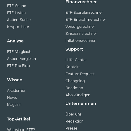
Finanzrechner
ETF-Suche
ETF-Sparplanrechner
ETF-Listen
ETF-Entnahmerechner
Aktien-Suche
Vorsorgerechner
Krypto-Liste
Zinseszinsrechner
Inflationsrechner
Analyse
Support
ETF-Vergleich
Aktien-Vergleich
Hilfe-Center
ETF Top Flop
Kontakt
Feature Request
Wissen
Changelog
Roadmap
Akademie
Abo kündigen
News
Unternehmen
Magazin
Über uns
Top-Artikel
Redaktion
Presse
Was ist ein ETF?