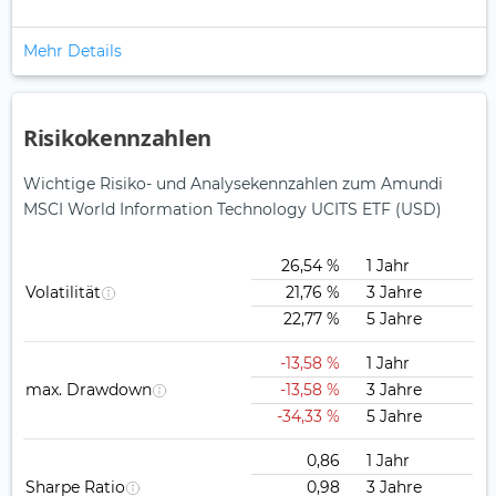
Mehr Details
Risikokennzahlen
Wichtige Risiko- und Analysekennzahlen zum Amundi
MSCI World Information Technology UCITS ETF (USD)
26,54 %
1 Jahr
Volatilität
21,76 %
3 Jahre
22,77 %
5 Jahre
-13,58 %
1 Jahr
max. Drawdown
-13,58 %
3 Jahre
-34,33 %
5 Jahre
0,86
1 Jahr
Sharpe Ratio
0,98
3 Jahre