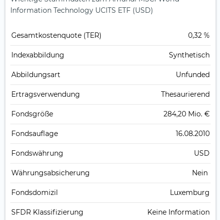
Information Technology UCITS ETF (USD)
Gesamt­kosten­quote (TER)
0,32 %
Index­abbildung
Synthetisch
Abbildungs­art
Unfunded
Ertrags­verwendung
Thesaurierend
Fonds­größe
284,20 Mio. €
Fonds­auflage
16.08.2010
Fonds­währung
USD
Währungsabsicherung
Nein
Fondsdomizil
Luxemburg
SFDR Klassifizierung
Keine Information