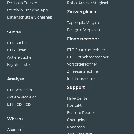
Portfolio Tracker
Robo-Advisor Vergleich
Portfolio Tracking App
Zinsvergleich
Datenschutz & Sicherheit
Tagesgeld Vergleich
Festgeld Vergleich
Suche
Finanzrechner
ETF-Suche
ETF-Sparplanrechner
ETF-Listen
ETF-Entnahmerechner
Aktien-Suche
Vorsorgerechner
Krypto-Liste
Zinseszinsrechner
Inflationsrechner
Analyse
Support
ETF-Vergleich
Aktien-Vergleich
Hilfe-Center
ETF Top Flop
Kontakt
Feature Request
Wissen
Changelog
Roadmap
Akademie