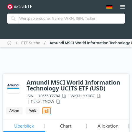
ETF-Guide 2.0
ETF-Explorer
Guide Aktive ETFs
Studien
Aktive ETFs
ETF Suche
Amundi MSCI World Information Technology 
ETF-Sparpläne
Portfolio-ETFs
Amundi MSCI World Information
Technology UCITS ETF (USD)
ISIN:
LU0533033741
WKN
: LYX0GZ
Ticker:
TNOW
Aktien
Welt
Überblick
Chart
Allokation