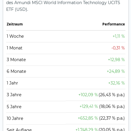
des Amundi MSCI World Information Technology UCITS
ETF (USD).
Zeit­raum
Perfor­mance
1 Woche
+1,11 %
1 Monat
-0,31 %
3 Monate
+12,98 %
6 Monate
+24,89 %
1 Jahr
+32,16 %
3 Jahre
+102,09 %
(26,43 % p.a.)
+129,41 %
(18,06 % p.a.)
5 Jahre
+652,85 %
(22,37 % p.a.)
10 Jahre
+1.748,29 %
(20,05 % p.a.)
Seit Auflage