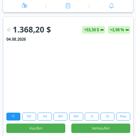
1.368,20 $
+53,50 $
+3,98 %
04.08.2026
1T
1W
1M
3M
6M
1J
3J
Max
Kaufen
Verkaufen