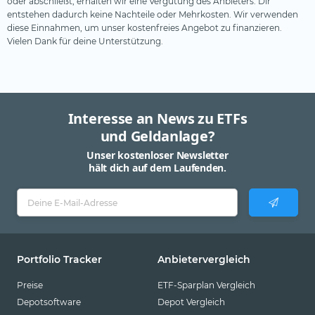
oder abschließt, erhalten wir eine Vergütung des Anbieters. Dir
entstehen dadurch keine Nachteile oder Mehrkosten. Wir verwenden
diese Einnahmen, um unser kostenfreies Angebot zu finanzieren.
Vielen Dank für deine Unterstützung.
Interesse an News zu ETFs
und Geldanlage?
Unser kostenloser Newsletter
hält dich auf dem Laufenden.
Portfolio Tracker
Anbietervergleich
Preise
ETF-Sparplan Vergleich
Depotsoftware
Depot Vergleich