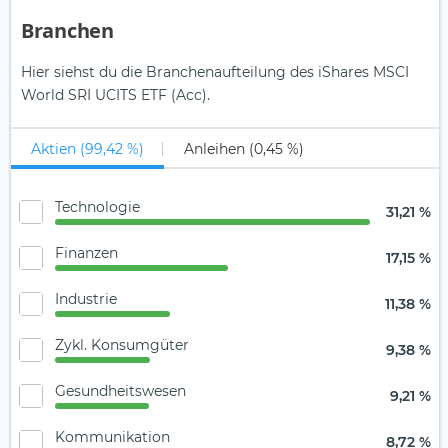
Branchen
Hier siehst du die Branchenaufteilung des iShares MSCI
World SRI UCITS ETF (Acc).
Aktien (99,42 %)
Anleihen (0,45 %)
Technologie
31,21 %
Finanzen
17,15 %
Industrie
11,38 %
Zykl. Konsumgüter
9,38 %
Gesundheitswesen
9,21 %
Kommunikation
8,72 %