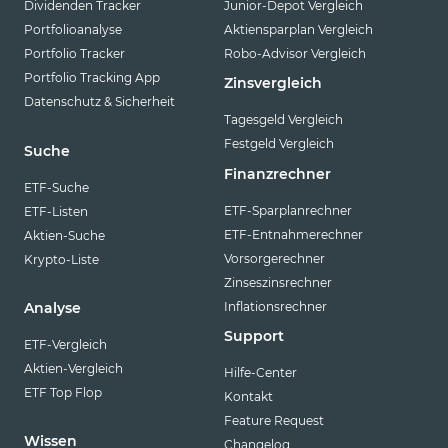
Dividenden Tracker
Junior-Depot Vergleich
Portfolioanalyse
Aktiensparplan Vergleich
Portfolio Tracker
Robo-Advisor Vergleich
Portfolio Tracking App
Zinsvergleich
Datenschutz & Sicherheit
Tagesgeld Vergleich
Festgeld Vergleich
Suche
Finanzrechner
ETF-Suche
ETF-Sparplanrechner
ETF-Listen
ETF-Entnahmerechner
Aktien-Suche
Vorsorgerechner
Krypto-Liste
Zinseszinsrechner
Inflationsrechner
Analyse
Support
ETF-Vergleich
Aktien-Vergleich
Hilfe-Center
ETF Top Flop
Kontakt
Feature Request
Wissen
Changelog