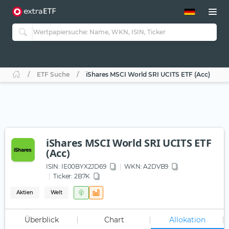
ETF-Guide 2.0
ETF-Explorer
Guide Aktive ETFs
Studien
Aktive ETFs
ETF Suche
iShares MSCI World SRI UCITS ETF (Acc)
ETF-Sparpläne
Portfolio-ETFs
iShares MSCI World SRI UCITS ETF
(Acc)
ISIN:
IE00BYX2JD69
WKN
: A2DVB9
Ticker:
2B7K
Aktien
Welt
Überblick
Chart
Allokation