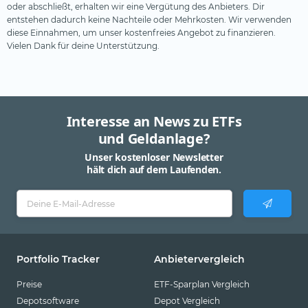
oder abschließt, erhalten wir eine Vergütung des Anbieters. Dir
entstehen dadurch keine Nachteile oder Mehrkosten. Wir verwenden
diese Einnahmen, um unser kostenfreies Angebot zu finanzieren.
Vielen Dank für deine Unterstützung.
Interesse an News zu ETFs
und Geldanlage?
Unser kostenloser Newsletter
hält dich auf dem Laufenden.
Portfolio Tracker
Anbietervergleich
Preise
ETF-Sparplan Vergleich
Depotsoftware
Depot Vergleich