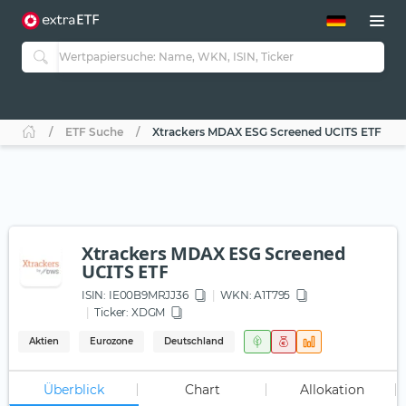
ETF-Guide 2.0
ETF-Explorer
Guide Aktive ETFs
Studien
Aktive ETFs
ETF Suche
Xtrackers MDAX ESG Screened UCITS ETF
ETF-Sparpläne
Portfolio-ETFs
Xtrackers MDAX ESG Screened
UCITS ETF
ISIN:
IE00B9MRJJ36
WKN
: A1T795
Ticker:
XDGM
Aktien
Eurozone
Deutschland
Überblick
Chart
Allokation