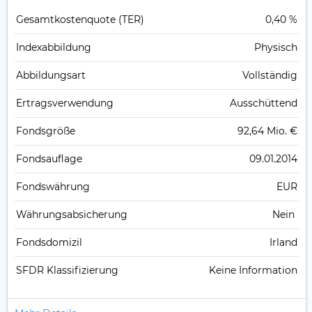
Gesamt­kosten­quote (TER)
0,40 %
Index­abbildung
Physisch
Abbildungs­art
Vollständig
Ertrags­verwendung
Ausschüttend
Fonds­größe
92,64 Mio. €
Fonds­auflage
09.01.2014
Fonds­währung
EUR
Währungsabsicherung
Nein
Fondsdomizil
Irland
SFDR Klassifizierung
Keine Information