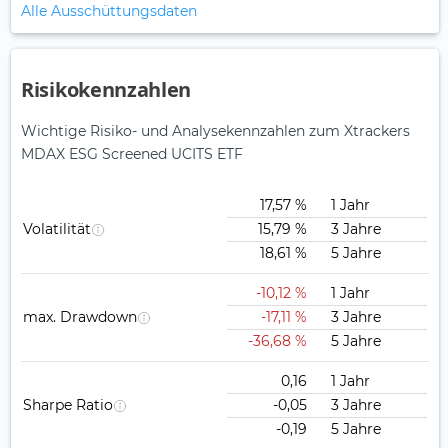
Alle Ausschüttungsdaten
Risikokennzahlen
Wichtige Risiko- und Analysekennzahlen zum Xtrackers
MDAX ESG Screened UCITS ETF
17,57 %
1 Jahr
Volatilität
15,79 %
3 Jahre
18,61 %
5 Jahre
-10,12 %
1 Jahr
max. Drawdown
-17,11 %
3 Jahre
-36,68 %
5 Jahre
0,16
1 Jahr
Sharpe Ratio
-0,05
3 Jahre
-0,19
5 Jahre