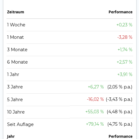
Zeit­raum
Perfor­mance
1 Woche
+0,23 %
1 Monat
-3,28 %
3 Monate
+1,74 %
6 Monate
+2,57 %
1 Jahr
+3,91 %
3 Jahre
+6,27 %
(2,05 % p.a.)
-16,02 %
(-3,43 % p.a.)
5 Jahre
+55,03 %
(4,48 % p.a.)
10 Jahre
+79,14 %
(4,75 % p.a.)
Seit Auflage
Jahr
Perfor­mance