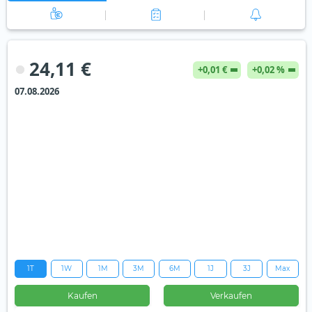
24,11 €
+0,01 €
+0,02 %
07.08.2026
1T
1W
1M
3M
6M
1J
3J
Max
Kaufen
Verkaufen