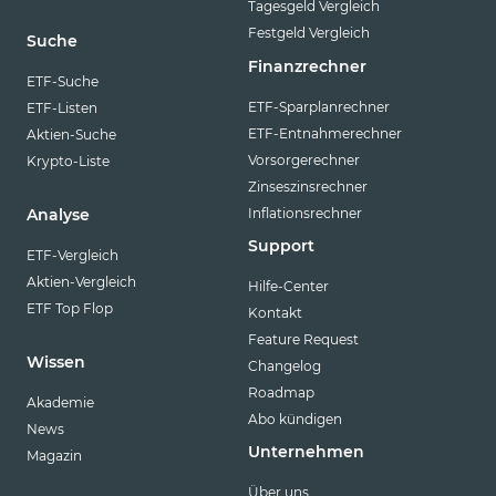
Tagesgeld Vergleich
Festgeld Vergleich
Suche
Finanzrechner
ETF-Suche
ETF-Sparplanrechner
ETF-Listen
ETF-Entnahmerechner
Aktien-Suche
Vorsorgerechner
Krypto-Liste
Zinseszinsrechner
Inflationsrechner
Analyse
Support
ETF-Vergleich
Aktien-Vergleich
Hilfe-Center
ETF Top Flop
Kontakt
Feature Request
Wissen
Changelog
Roadmap
Akademie
Abo kündigen
News
Unternehmen
Magazin
Über uns