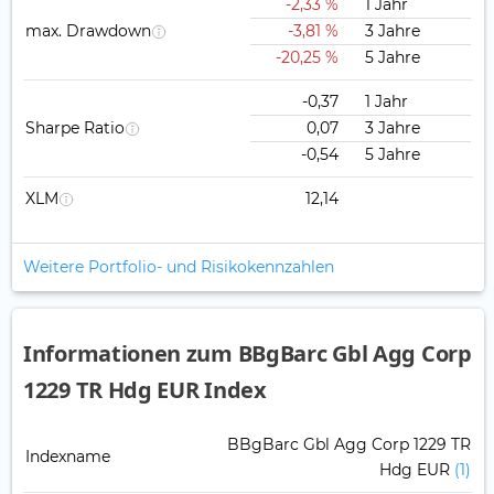
-2,33 %
1 Jahr
max. Drawdown
-3,81 %
3 Jahre
-20,25 %
5 Jahre
-0,37
1 Jahr
Sharpe Ratio
0,07
3 Jahre
-0,54
5 Jahre
XLM
12,14
Weitere Portfolio- und Risikokennzahlen
Informationen zum BBgBarc Gbl Agg Corp
1229 TR Hdg EUR Index
BBgBarc Gbl Agg Corp 1229 TR
Indexname
Hdg EUR
(1)