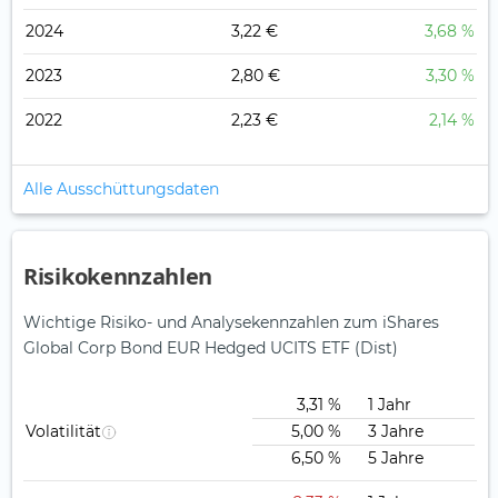
2024
3,22 €
3,68 %
2023
2,80 €
3,30 %
2022
2,23 €
2,14 %
Alle Ausschüttungsdaten
Risikokennzahlen
Wichtige Risiko- und Analysekennzahlen zum iShares
Global Corp Bond EUR Hedged UCITS ETF (Dist)
3,31 %
1 Jahr
Volatilität
5,00 %
3 Jahre
6,50 %
5 Jahre