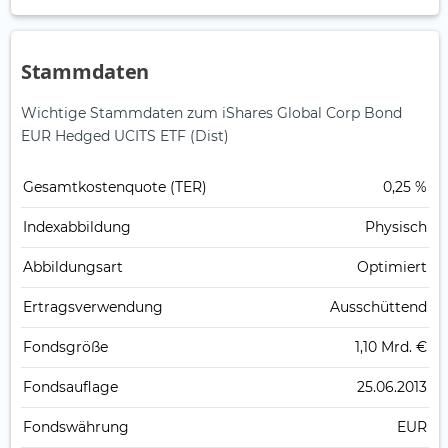
Stammdaten
Wichtige Stammdaten zum iShares Global Corp Bond
EUR Hedged UCITS ETF (Dist)
Gesamt­kosten­quote (TER)
0,25 %
Index­abbildung
Physisch
Abbildungs­art
Optimiert
Ertrags­verwendung
Ausschüttend
Fonds­größe
1,10 Mrd. €
Fonds­auflage
25.06.2013
Fonds­währung
EUR