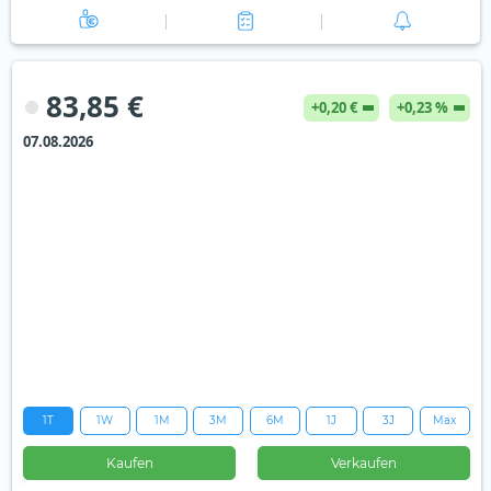
83,85 €
+0,20 €
+0,23 %
07.08.2026
1T
1W
1M
3M
6M
1J
3J
Max
Kaufen
Verkaufen