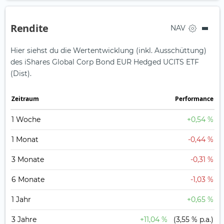
Rendite
NAV
Hier siehst du die Wertentwicklung (inkl. Ausschüttung)
des iShares Global Corp Bond EUR Hedged UCITS ETF
(Dist).
Zeit­raum
Perfor­mance
1 Woche
+0,54 %
1 Monat
-0,44 %
3 Monate
-0,31 %
6 Monate
-1,03 %
1 Jahr
+0,65 %
3 Jahre
+11,04 %
(3,55 % p.a.)