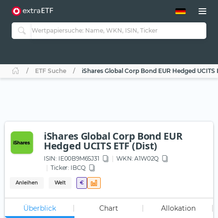
ETF-Guide 2.0
ETF-Explorer
Guide Aktive ETFs
Studien
Aktive ETFs
ETF Suche
iShares Global Corp Bond EUR Hedged UCITS E
ETF-Sparpläne
Portfolio-ETFs
iShares Global Corp Bond EUR
Hedged UCITS ETF (Dist)
ISIN:
IE00B9M6SJ31
WKN
: A1W02Q
Ticker:
IBCQ
Anleihen
Welt
€
Überblick
Chart
Allokation