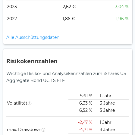
2023
2,62 €
3,04 %
2022
1,86 €
1,96 %
Alle Ausschüttungsdaten
Risikokennzahlen
Wichtige Risiko- und Analysekennzahlen zum iShares US
Aggregate Bond UCITS ETF
5,61 %
1 Jahr
Volatilität
6,33 %
3 Jahre
6,52 %
5 Jahre
-2,47 %
1 Jahr
max. Drawdown
-4,71 %
3 Jahre