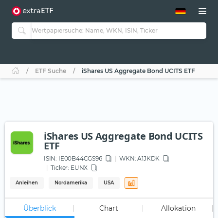
ETF-Guide 2.0
ETF-Explorer
Guide Aktive ETFs
Studien
Aktive ETFs
ETF Suche
iShares US Aggregate Bond UCITS ETF
ETF-Sparpläne
Portfolio-ETFs
iShares US Aggregate Bond UCITS
ETF
ISIN:
IE00B44CGS96
WKN
: A1JKDK
Ticker:
EUNX
Anleihen
Nordamerika
USA
Überblick
Chart
Allokation