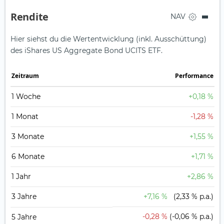
Rendite
NAV
Hier siehst du die Wertentwicklung (inkl. Ausschüttung)
des iShares US Aggregate Bond UCITS ETF.
Zeit­raum
Perfor­mance
1 Woche
+0,18 %
1 Monat
-1,28 %
3 Monate
+1,55 %
6 Monate
+1,71 %
1 Jahr
+2,86 %
3 Jahre
+7,16 %
(2,33 % p.a.)
-0,28 %
(-0,06 % p.a.)
5 Jahre