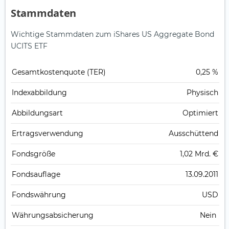
Stammdaten
Wichtige Stammdaten zum iShares US Aggregate Bond
UCITS ETF
Gesamt­kosten­quote (TER)
0,25 %
Index­abbildung
Physisch
Abbildungs­art
Optimiert
Ertrags­verwendung
Ausschüttend
Fonds­größe
1,02 Mrd. €
Fonds­auflage
13.09.2011
Fonds­währung
USD
Währungsabsicherung
Nein