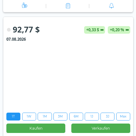
92,77 $
+0,33 $
+0,20 %
07.08.2026
1T
1W
1M
3M
6M
1J
3J
Max
Kaufen
Verkaufen