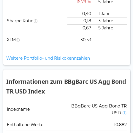
-16,79 %
5 Jahre
-0,40
1 Jahr
Sharpe Ratio
-0,18
3 Jahre
-0,67
5 Jahre
XLM
30,53
Weitere Portfolio- und Risikokennzahlen
Informationen zum BBgBarc US Agg Bond
TR USD Index
BBgBarc US Agg Bond TR
Indexname
USD
(1)
Enthaltene Werte
10.882