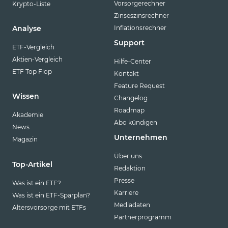
Vorsorgerechner
Krypto-Liste
Zinseszinsrechner
Inflationsrechner
Analyse
Support
ETF-Vergleich
Aktien-Vergleich
Hilfe-Center
ETF Top Flop
Kontakt
Feature Request
Wissen
Changelog
Roadmap
Akademie
Abo kündigen
News
Unternehmen
Magazin
Über uns
Top-Artikel
Redaktion
Presse
Was ist ein ETF?
Karriere
Was ist ein ETF-Sparplan?
Mediadaten
Altersvorsorge mit ETFs
Partnerprogramm