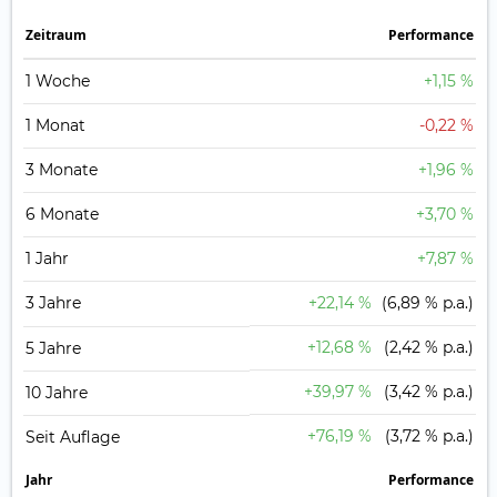
Zeit­raum
Perfor­mance
1 Woche
+1,15 %
1 Monat
-0,22 %
3 Monate
+1,96 %
6 Monate
+3,70 %
1 Jahr
+7,87 %
3 Jahre
+22,14 %
(6,89 % p.a.)
+12,68 %
(2,42 % p.a.)
5 Jahre
+39,97 %
(3,42 % p.a.)
10 Jahre
+76,19 %
(3,72 % p.a.)
Seit Auflage
Jahr
Perfor­mance