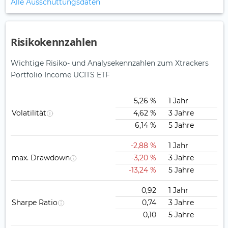
Alle Ausschüttungsdaten
Risikokennzahlen
Wichtige Risiko- und Analysekennzahlen zum Xtrackers
Portfolio Income UCITS ETF
5,26 %
1 Jahr
Volatilität
4,62 %
3 Jahre
6,14 %
5 Jahre
-2,88 %
1 Jahr
max. Drawdown
-3,20 %
3 Jahre
-13,24 %
5 Jahre
0,92
1 Jahr
Sharpe Ratio
0,74
3 Jahre
0,10
5 Jahre