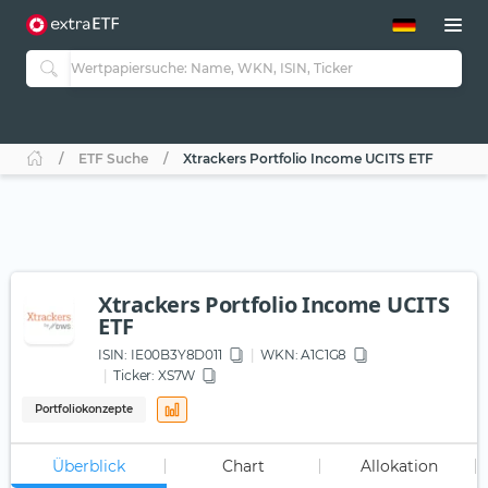
ETF-Guide 2.0
ETF-Explorer
Guide Aktive ETFs
Studien
Aktive ETFs
ETF Suche
Xtrackers Portfolio Income UCITS ETF
ETF-Sparpläne
Portfolio-ETFs
Xtrackers Portfolio Income UCITS
ETF
ISIN:
IE00B3Y8D011
WKN
: A1C1G8
Ticker:
XS7W
Portfoliokonzepte
Überblick
Chart
Allokation