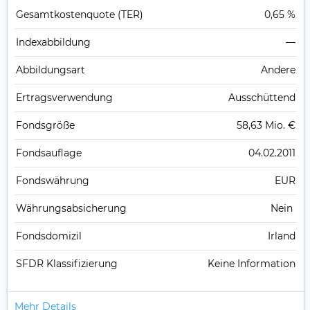
Gesamt­kosten­quote (TER)
0,65 %
Index­abbildung
—
Abbildungs­art
Andere
Ertrags­verwendung
Ausschüttend
Fonds­größe
58,63 Mio. €
Fonds­auflage
04.02.2011
Fonds­währung
EUR
Währungsabsicherung
Nein
Fondsdomizil
Irland
SFDR Klassifizierung
Keine Information
Mehr Details