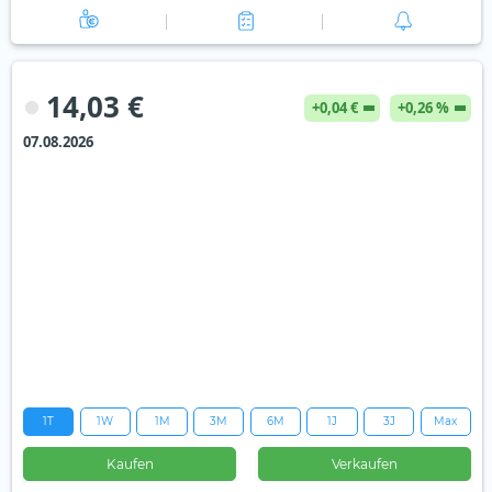
14,03 €
+0,04 €
+0,26 %
07.08.2026
1T
1W
1M
3M
6M
1J
3J
Max
Kaufen
Verkaufen