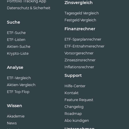
Portfolio Tracking App
Zinsvergleich
Datenschutz & Sicherheit
Tagesgeld Vergleich
Festgeld Vergleich
Suche
Finanzrechner
ETF-Suche
ETF-Sparplanrechner
ETF-Listen
ETF-Entnahmerechner
Aktien-Suche
Vorsorgerechner
Krypto-Liste
Zinseszinsrechner
Inflationsrechner
Analyse
Support
ETF-Vergleich
Aktien-Vergleich
Hilfe-Center
ETF Top Flop
Kontakt
Feature Request
Wissen
Changelog
Roadmap
Akademie
Abo kündigen
News