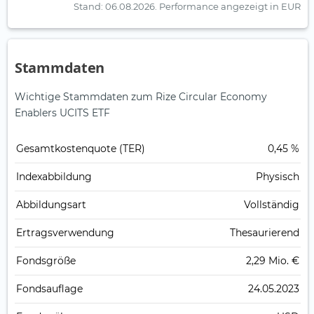
Stand: 06.08.2026.
Performance angezeigt in EUR
Stammdaten
Wichtige Stammdaten zum Rize Circular Economy
Enablers UCITS ETF
Gesamt­kosten­quote (TER)
0,45 %
Index­abbildung
Physisch
Abbildungs­art
Vollständig
Ertrags­verwendung
Thesaurierend
Fonds­größe
2,29 Mio. €
Fonds­auflage
24.05.2023