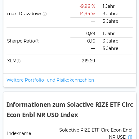
-9,96 %
1 Jahr
max. Drawdown
-14,94 %
3 Jahre
—
5 Jahre
0,59
1 Jahr
Sharpe Ratio
0,16
3 Jahre
—
5 Jahre
XLM
219,69
Weitere Portfolio- und Risikokennzahlen
Informationen zum Solactive RIZE ETF Circ
Econ Enbl NR USD Index
Solactive RIZE ETF Circ Econ Enbl
Indexname
NR USD
(1)