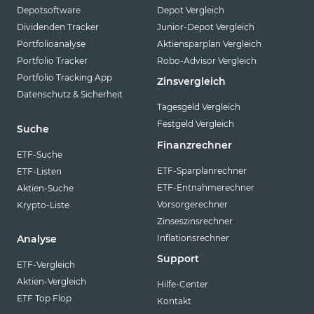
Depotsoftware
Depot Vergleich
Dividenden Tracker
Junior-Depot Vergleich
Portfolioanalyse
Aktiensparplan Vergleich
Portfolio Tracker
Robo-Advisor Vergleich
Portfolio Tracking App
Zinsvergleich
Datenschutz & Sicherheit
Tagesgeld Vergleich
Festgeld Vergleich
Suche
Finanzrechner
ETF-Suche
ETF-Sparplanrechner
ETF-Listen
ETF-Entnahmerechner
Aktien-Suche
Vorsorgerechner
Krypto-Liste
Zinseszinsrechner
Inflationsrechner
Analyse
Support
ETF-Vergleich
Aktien-Vergleich
Hilfe-Center
ETF Top Flop
Kontakt