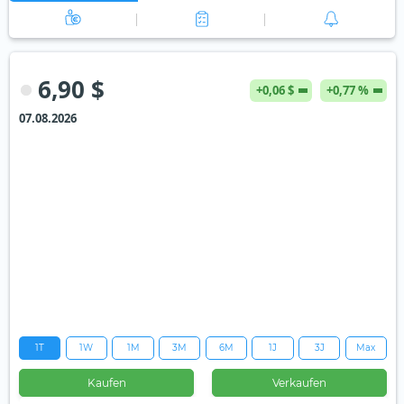
6,90 $
+0,06 $
+0,77 %
07.08.2026
1T
1W
1M
3M
6M
1J
3J
Max
Kaufen
Verkaufen