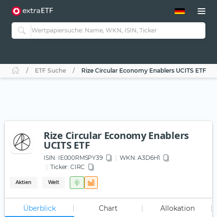
ETF-Guide 2.0
ETF-Explorer
Guide Aktive ETFs
Studien
Aktive ETFs
ETF Suche
Rize Circular Economy Enablers UCITS ETF
ETF-Sparpläne
Portfolio-ETFs
Rize Circular Economy Enablers
UCITS ETF
ISIN:
IE000RMSPY39
WKN
: A3D6H1
Ticker:
CIRC
Aktien
Welt
Überblick
Chart
Allokation