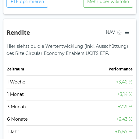
ETF optimieren
Mehr über wikifolio
Rendite
NAV
Hier siehst du die Wertentwicklung (inkl. Ausschüttung)
des Rize Circular Economy Enablers UCITS ETF.
Zeit­raum
Perfor­mance
1 Woche
+3,46 %
1 Monat
+3,14 %
3 Monate
+7,21 %
6 Monate
+6,43 %
1 Jahr
+17,67 %