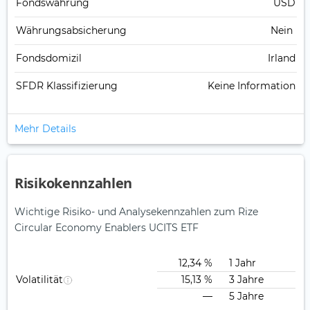
Fonds­währung
USD
Währungsabsicherung
Nein
Fondsdomizil
Irland
SFDR Klassifizierung
Keine Information
Mehr Details
Risikokennzahlen
Wichtige Risiko- und Analysekennzahlen zum Rize
Circular Economy Enablers UCITS ETF
12,34 %
1 Jahr
Volatilität
15,13 %
3 Jahre
—
5 Jahre