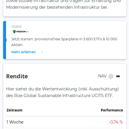
sowie soziale Infrastruktur und tragen zur Erhaltung und
Modernisierung der bestehenden Infrastruktur bei.
ANZEIGE
Jetzt starten: provisionsfreie Sparpläne in 3.600 ETFs & 10.000
Aktien.
Mehr erfahren
Rendite
NAV
Hier siehst du die Wertentwicklung (inkl. Ausschüttung)
des Rize Global Sustainable Infrastructure UCITS ETF.
Zeit­raum
Perfor­mance
1 Woche
-0,74 %