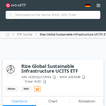
ETF-Guide 2.0
ETF-Explorer
Guide Aktive ETFs
Studien
Aktive ETFs
ETF Suche
Rize Global Sustainable Infrastructure UCITS 
ETF-Sparpläne
Portfolio-ETFs
Rize Global Sustainable
Infrastructure UCITS ETF
ISIN:
IE000QUCVEN9
WKN
: A3ENM8
Ticker:
RIZD
Aktien
Welt
Überblick
Chart
Allokation