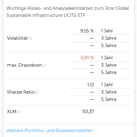
Wichtige Risiko- und Analysekennzahlen zum Rize Global
Sustainable Infrastructure UCITS ETF
9,55 %
1 Jahr
Volatilität
—
3 Jahre
—
5 Jahre
-5,91 %
1 Jahr
max. Drawdown
—
3 Jahre
—
5 Jahre
1,12
1 Jahr
Sharpe Ratio
—
3 Jahre
—
5 Jahre
XLM
101,37
Weitere Portfolio- und Risikokennzahlen