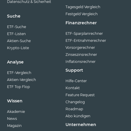
Datenschutz & Sicherheit
Tagesgeld Vergleich
Festgeld Vergleich
Suche
Finanzrechner
ETF-Suche
ETF-Sparplanrechner
ETF-Listen
ETF-Entnahmerechner
Aktien-Suche
Vorsorgerechner
Krypto-Liste
Zinseszinsrechner
Inflationsrechner
Analyse
Support
ETF-Vergleich
Aktien-Vergleich
Hilfe-Center
ETF Top Flop
Kontakt
Feature Request
Wissen
Changelog
Roadmap
Akademie
Abo kündigen
News
Unternehmen
Magazin