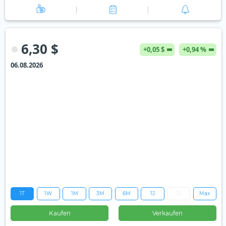
6,30 $
+0,05 $
+0,94 %
06.08.2026
1T
1W
1M
3M
6M
1J
3J
Max
Kaufen
Verkaufen