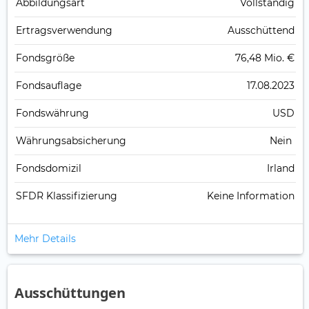
Abbildungs­art
Vollständig
Ertrags­verwendung
Ausschüttend
Fonds­größe
76,48 Mio. €
Fonds­auflage
17.08.2023
Fonds­währung
USD
Währungsabsicherung
Nein
Fondsdomizil
Irland
SFDR Klassifizierung
Keine Information
Mehr Details
Ausschüttungen