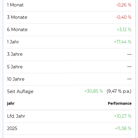
1 Monat
-0,26 %
3 Monate
-0,40 %
6 Monate
+3,12 %
1 Jahr
+17,44 %
3 Jahre
—
—
5 Jahre
—
10 Jahre
+30,85 %
(9,47 % p.a.)
Seit Auflage
Jahr
Perfor­mance
Lfd. Jahr
+10,27 %
2025
+11,38 %