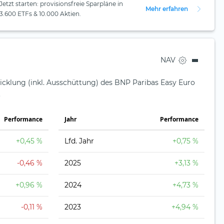
Jetzt starten: provisionsfreie Sparpläne in
Mehr erfahren
3.600 ETFs & 10.000 Aktien.
NAV
icklung (inkl. Ausschüttung) des BNP Paribas Easy Euro
.
Perfor­mance
Jahr
Perfor­mance
+0,45 %
Lfd. Jahr
+0,75 %
-0,46 %
2025
+3,13 %
+0,96 %
2024
+4,73 %
-0,11 %
2023
+4,94 %