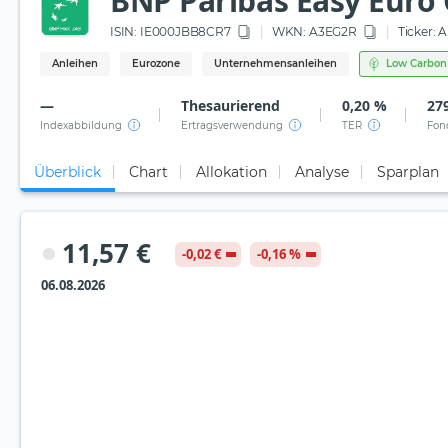
BNP Paribas Easy Euro 
ISIN:
IE000JBB8CR7
WKN
: A3EG2R
Ticker:
A
Anleihen
Eurozone
Unternehmensanleihen
Low Carbon
—
Thesaurierend
0,20 %
279
Indexabbildung
Ertragsverwendung
TER
Fon
Überblick
Chart
Allokation
Analyse
Sparplan
11,57 €
-0,02 €
-0,16 %
06.08.2026