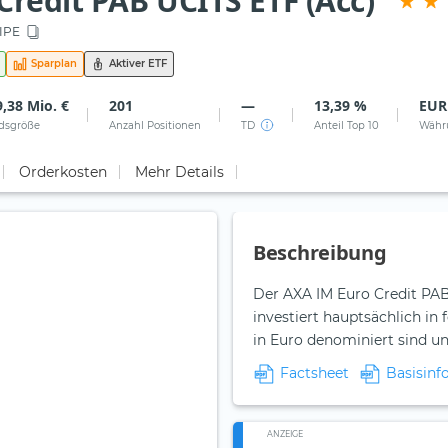
Credit PAB UCITS ETF (Acc)
IPE
Sparplan
Aktiver ETF
,38 Mio. €
201
—
13,39 %
EUR
dsgröße
Anzahl Positionen
TD
Anteil Top 10
Währ
Orderkosten
Mehr Details
Beschreibung
Der AXA IM Euro Credit PAB
investiert hauptsächlich in
in Euro denominiert sind u
Factsheet
Basisinf
ANZEIGE