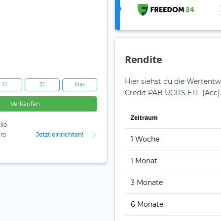
Rendite
Hier siehst du die Wertentw
1J
3J
Max
Credit PAB UCITS ETF (Acc)
Verkaufen
Zeit­raum
lio
rs
Jetzt einrichten!
1 Woche
1 Monat
3 Monate
6 Monate