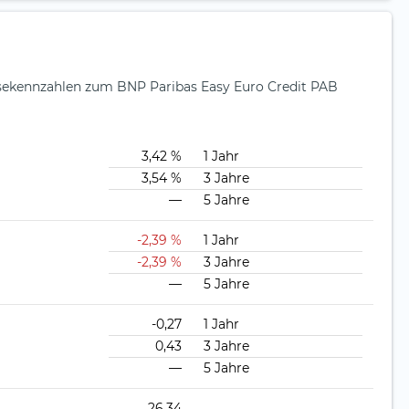
ysekennzahlen zum BNP Paribas Easy Euro Credit PAB
3,42 %
1 Jahr
3,54 %
3 Jahre
—
5 Jahre
-2,39 %
1 Jahr
-2,39 %
3 Jahre
—
5 Jahre
-0,27
1 Jahr
0,43
3 Jahre
—
5 Jahre
26,34