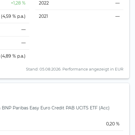
+1,28 %
2022
—
(4,59 % p.a.)
2021
—
—
—
(4,89 % p.a.)
Stand: 05.08.2026.
Performance angezeigt in EUR
NP Paribas Easy Euro Credit PAB UCITS ETF (Acc)
)
0,20 %