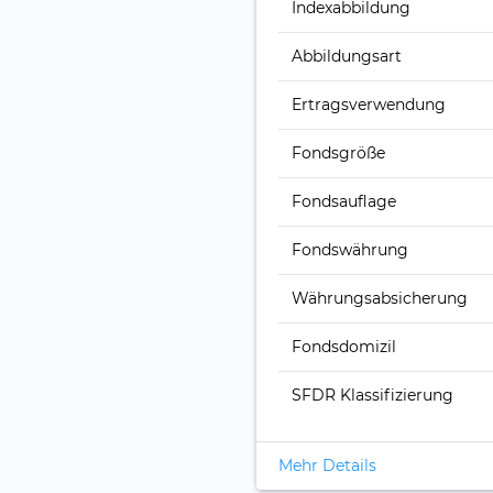
Index­abbildung
Abbildungs­art
Ertrags­verwendung
Fonds­größe
Fonds­auflage
Fonds­währung
Währungsabsicherung
Fondsdomizil
SFDR Klassifizierung
Mehr Details