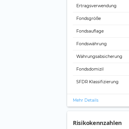
Ertrags­verwendung
Fonds­größe
Fonds­auflage
Fonds­währung
Währungsabsicherung
Fondsdomizil
SFDR Klassifizierung
Mehr Details
Risikokennzahlen