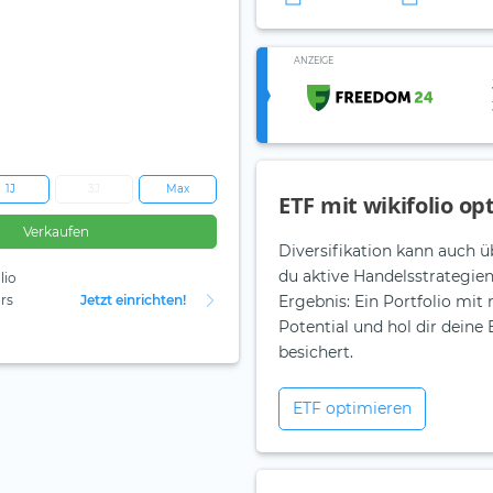
ANZEIGE
1J
3J
Max
ETF mit wikifolio op
Verkaufen
Diversifikation kann auch ü
du aktive Handelsstrategie
lio
rs
Jetzt einrichten!
Ergebnis: Ein Portfolio mit
Potential und hol dir dein
besichert.
ETF optimieren