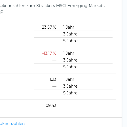
ysekennzahlen zum Xtrackers MSCI Emerging Markets
TF
23,57 %
1 Jahr
—
3 Jahre
—
5 Jahre
-13,17 %
1 Jahr
—
3 Jahre
—
5 Jahre
1,23
1 Jahr
—
3 Jahre
—
5 Jahre
109,43
ikokennzahlen