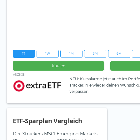
1T
1W
1M
3M
6M
Kaufen
ANZEIGE
NEU: Kursalarme jetzt auch im Portfo
Tracker: Nie wieder deinen Wunschku
verpassen.
ETF-Sparplan Vergleich
Der Xtrackers MSCI Emerging Markets