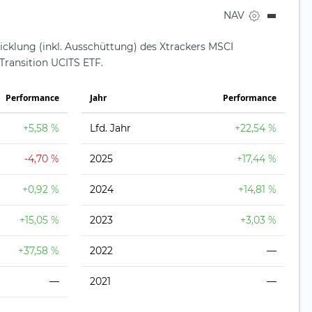
NAV
icklung (inkl. Ausschüttung) des Xtrackers MSCI
ransition UCITS ETF.
Perfor­mance
Jahr
Perfor­mance
+5,58 %
Lfd. Jahr
+22,54 %
-4,70 %
2025
+17,44 %
+0,92 %
2024
+14,81 %
+15,05 %
2023
+3,03 %
+37,58 %
2022
—
—
2021
—