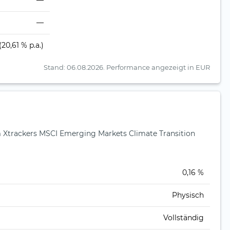
—
—
(20,61 % p.a.)
Stand: 06.08.2026.
Performance angezeigt in EUR
trackers MSCI Emerging Markets Climate Transition
)
0,16 %
Physisch
Vollständig