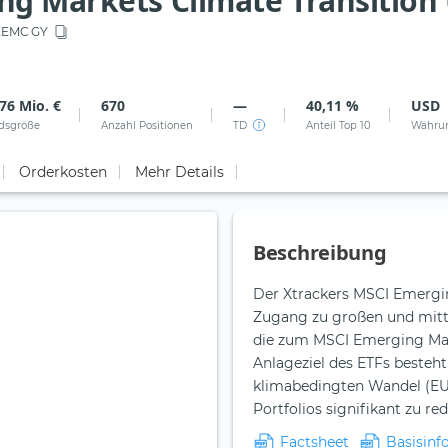
ng Markets Climate Transition
EMC GY
76 Mio. €
670
—
40,11 %
USD
dsgröße
Anzahl Positionen
TD
Anteil Top 10
Währu
Orderkosten
Mehr Details
Beschreibung
Der Xtrackers MSCI Emergin
Zugang zu großen und mitt
die zum MSCI Emerging Mar
Anlageziel des ETFs besteht
klimabedingten Wandel (EU 
Portfolios signifikant zu re
Factsheet
Basisinf