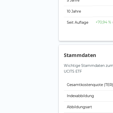
5 Jahre
10 Jahre
+70,94 %
Seit Auflage
Stammdaten
Wichtige Stammdaten zum X
UCITS ETF
Gesamt­kosten­quote (TER
Index­abbildung
Abbildungs­art