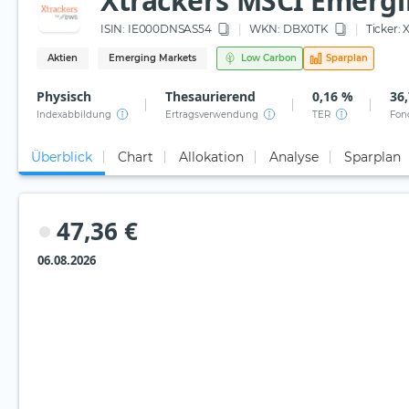
Xtrackers MSCI Emergi
ISIN:
IE000DNSAS54
WKN
: DBX0TK
Ticker:
X
Aktien
Emerging Markets
Low Carbon
Sparplan
Physisch
Thesaurierend
0,16 %
36,
Indexabbildung
Ertragsverwendung
TER
Fon
Überblick
Chart
Allokation
Analyse
Sparplan
47,36 €
06.08.2026