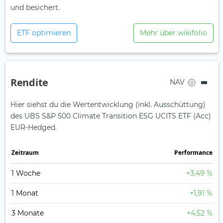
und besichert.
ETF optimieren
Mehr über wikifolio
Rendite
NAV
Hier siehst du die Wertentwicklung (inkl. Ausschüttung)
des UBS S&P 500 Climate Transition ESG UCITS ETF (Acc)
EUR-Hedged.
Zeit­raum
Perfor­mance
1 Woche
+3,49 %
1 Monat
+1,91 %
3 Monate
+4,52 %