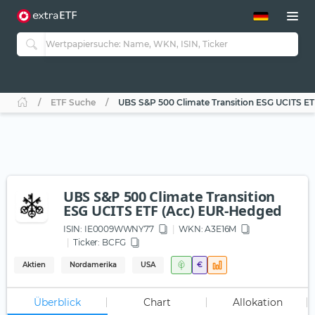
ETF-Guide 2.0
ETF-Explorer
Guide Aktive ETFs
Studien
Aktive ETFs
ETF Suche
UBS S&P 500 Climate Transition ESG UCITS E
ETF-Sparpläne
Portfolio-ETFs
UBS S&P 500 Climate Transition
ESG UCITS ETF (Acc) EUR-Hedged
ISIN:
IE0009WWNY77
WKN
: A3E16M
Ticker:
BCFG
Aktien
Nordamerika
USA
€
Überblick
Chart
Allokation