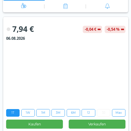
7,94 €
-0,04 €
-0,54 %
06.08.2026
1T
1W
1M
3M
6M
1J
3J
Max
Kaufen
Verkaufen