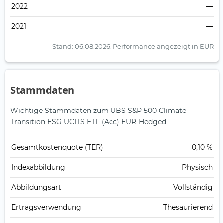
2022
—
2021
—
Stand: 06.08.2026.
Performance angezeigt in EUR
Stammdaten
Wichtige Stammdaten zum UBS S&P 500 Climate
Transition ESG UCITS ETF (Acc) EUR-Hedged
Gesamt­kosten­quote (TER)
0,10 %
Index­abbildung
Physisch
Abbildungs­art
Vollständig
Ertrags­verwendung
Thesaurierend