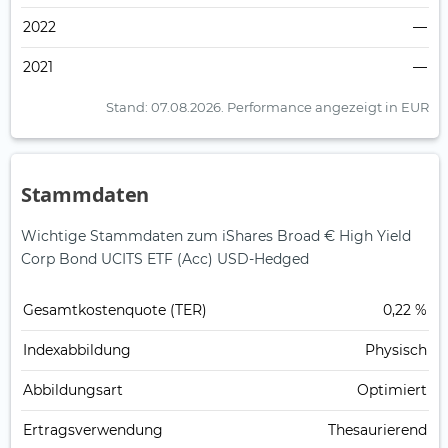
2022
—
2021
—
Stand: 07.08.2026.
Performance angezeigt in EUR
Stammdaten
Wichtige Stammdaten zum iShares Broad € High Yield
Corp Bond UCITS ETF (Acc) USD-Hedged
Gesamt­kosten­quote (TER)
0,22 %
Index­abbildung
Physisch
Abbildungs­art
Optimiert
Ertrags­verwendung
Thesaurierend