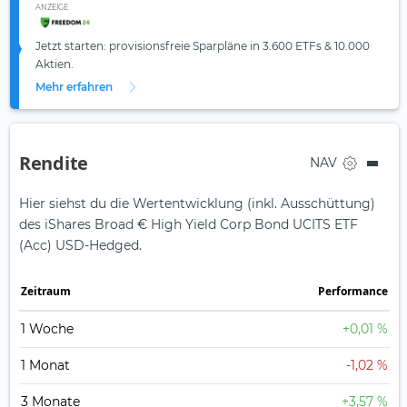
ANZEIGE
Jetzt starten: provisionsfreie Sparpläne in 3.600 ETFs & 10.000
Aktien.
Mehr erfahren
Rendite
NAV
Hier siehst du die Wertentwicklung (inkl. Ausschüttung)
des iShares Broad € High Yield Corp Bond UCITS ETF
(Acc) USD-Hedged.
Zeit­raum
Perfor­mance
1 Woche
+0,01 %
1 Monat
-1,02 %
3 Monate
+3,57 %