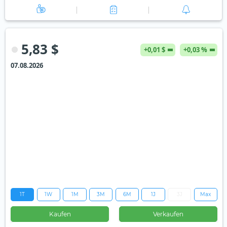
5,83 $
+0,01 $
+0,03 %
07.08.2026
1T
1W
1M
3M
6M
1J
3J
Max
Kaufen
Verkaufen