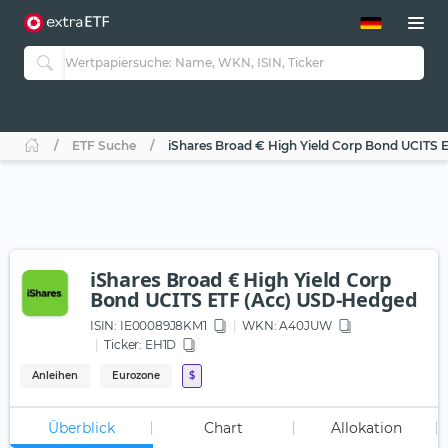
ETF-Guide 2.0
ETF-Explorer
Guide Aktive ETFs
Studien
Aktive ETFs
ETF Suche
iShares Broad € High Yield Corp Bond UCITS
ETF-Sparpläne
Portfolio-ETFs
iShares Broad € High Yield Corp
Bond UCITS ETF (Acc) USD-Hedged
ISIN:
IE00089J8KM1
WKN
: A40JUW
Ticker:
EH1D
Anleihen
Eurozone
$
Überblick
Chart
Allokation