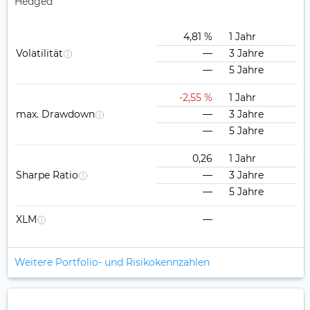
Hedged
4,81 %
1 Jahr
Volatilität
—
3 Jahre
—
5 Jahre
-2,55 %
1 Jahr
max. Drawdown
—
3 Jahre
—
5 Jahre
0,26
1 Jahr
Sharpe Ratio
—
3 Jahre
—
5 Jahre
XLM
—
Weitere Portfolio- und Risikokennzahlen