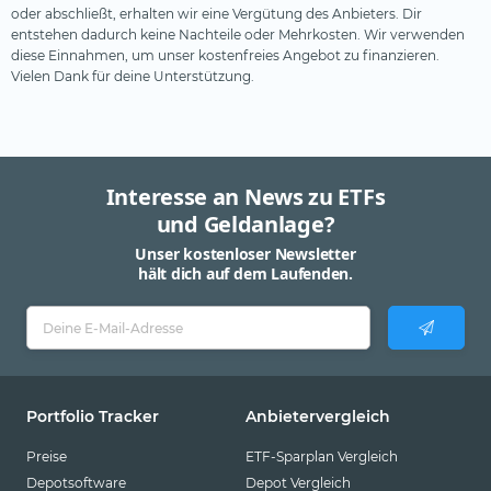
oder abschließt, erhalten wir eine Vergütung des Anbieters. Dir
entstehen dadurch keine Nachteile oder Mehrkosten. Wir verwenden
diese Einnahmen, um unser kostenfreies Angebot zu finanzieren.
Vielen Dank für deine Unterstützung.
Interesse an News zu ETFs
und Geldanlage?
Unser kostenloser Newsletter
hält dich auf dem Laufenden.
Portfolio Tracker
Anbietervergleich
Preise
ETF-Sparplan Vergleich
Depotsoftware
Depot Vergleich