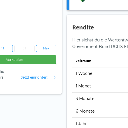
Rendite
Hier siehst du die Wertentw
Government Bond UCITS ET
1J
3J
Max
Verkaufen
Zeit­raum
lio
1 Woche
rs
Jetzt einrichten!
1 Monat
3 Monate
6 Monate
1 Jahr