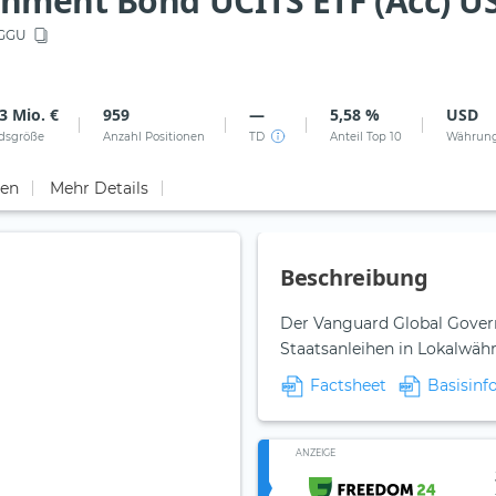
rnment Bond UCITS ETF (Acc) 
GGU
3 Mio. €
959
—
5,58 %
USD
dsgröße
Anzahl Positionen
TD
Anteil Top 10
Währun
ten
Mehr Details
Beschreibung
Der Vanguard Global Govern
Staatsanleihen in Lokalwähr
Factsheet
Basisinf
ANZEIGE