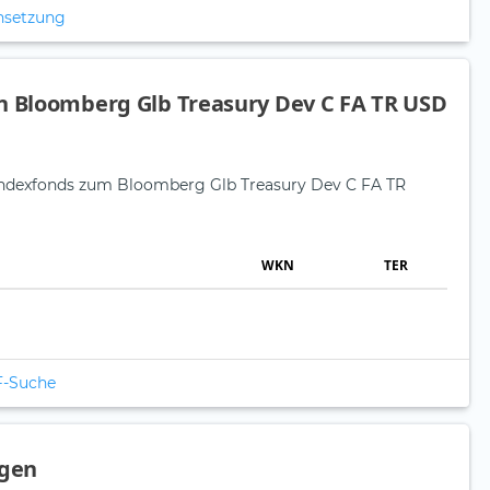
nsetzung
n Bloomberg Glb Treasury Dev C FA TR USD
e Indexfonds zum Bloomberg Glb Treasury Dev C FA TR
WKN
TER
F-Suche
agen