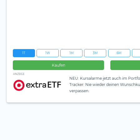
1T
1W
1M
3M
6M
Kaufen
ANZEIGE
NEU: Kursalarme jetzt auch im Portfo
Tracker: Nie wieder deinen Wunschku
verpassen.