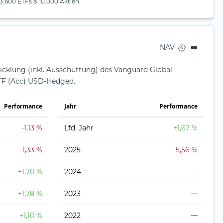
3.600 ETFs & 10.000 Aktien.
NAV
icklung (inkl. Ausschüttung) des Vanguard Global
F (Acc) USD-Hedged.
Perfor­mance
Jahr
Perfor­mance
-1,13 %
Lfd. Jahr
+1,67 %
-1,33 %
2025
-5,56 %
+1,70 %
2024
—
+1,78 %
2023
—
+1,10 %
2022
—