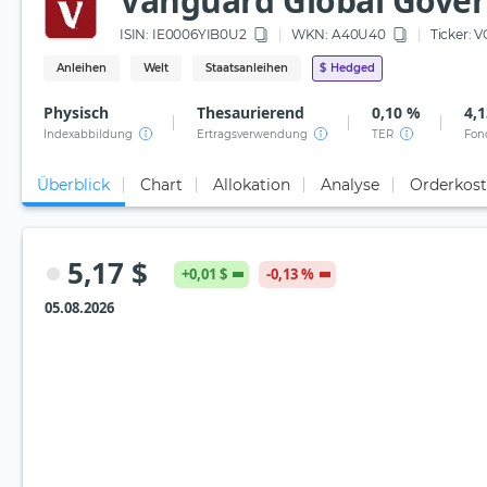
Vanguard Global Gove
ISIN:
IE0006YIB0U2
WKN
: A40U40
Ticker:
V
Anleihen
Welt
Staatsanleihen
$
Hedged
Physisch
Thesaurierend
0,10 %
4,1
Indexabbildung
Ertragsverwendung
TER
Fon
Überblick
Chart
Allokation
Analyse
Orderkos
5,17 $
+0,01 $
-0,13 %
05.08.2026