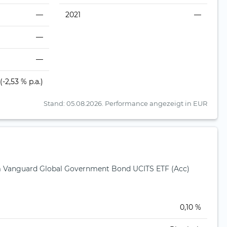
—
2021
—
—
—
(-2,53 % p.a.)
Stand: 05.08.2026.
Performance angezeigt in EUR
Vanguard Global Government Bond UCITS ETF (Acc)
)
0,10 %