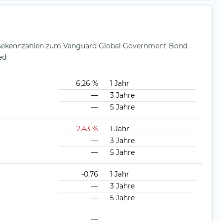
ysekennzahlen zum Vanguard Global Government Bond
ed
6,26 %
1 Jahr
—
3 Jahre
—
5 Jahre
-2,43 %
1 Jahr
—
3 Jahre
—
5 Jahre
-0,76
1 Jahr
—
3 Jahre
—
5 Jahre
—