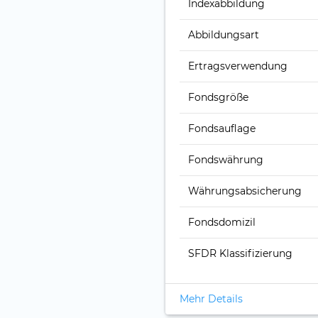
Index­abbildung
Abbildungs­art
Ertrags­verwendung
Fonds­größe
Fonds­auflage
Fonds­währung
Währungsabsicherung
Fondsdomizil
SFDR Klassifizierung
Mehr Details