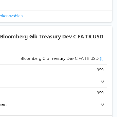
ikokennzahlen
Bloomberg Glb Treasury Dev C FA TR USD
Bloomberg Glb Treasury Dev C FA TR USD
(1)
959
0
959
onen
0