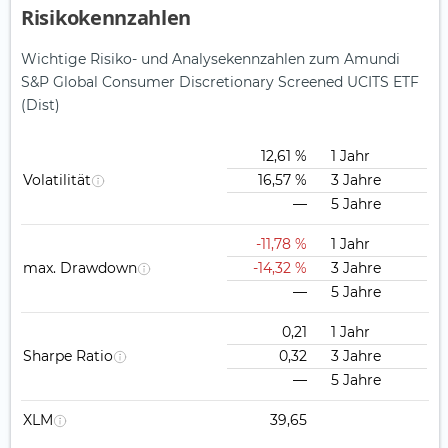
Risikokennzahlen
Wichtige Risiko- und Analysekennzahlen zum Amundi
S&P Global Consumer Discretionary Screened UCITS ETF
(Dist)
12,61 %
1 Jahr
Volatilität
16,57 %
3 Jahre
—
5 Jahre
-11,78 %
1 Jahr
max. Drawdown
-14,32 %
3 Jahre
—
5 Jahre
0,21
1 Jahr
Sharpe Ratio
0,32
3 Jahre
—
5 Jahre
XLM
39,65