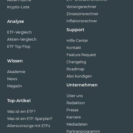
Vorsorgerechner
Krypto-Liste
Zinseszinsrechner
Inflationsrechner
Analyse
Support
ETF-Vergleich
Aktien-Vergleich
Hilfe-Center
ETF Top Flop
Kontakt
Feature Request
Wissen
Changelog
Roadmap
Akademie
Abo kündigen
News
Unternehmen
Magazin
Über uns
Top-Artikel
Redaktion
Presse
Was ist ein ETF?
Karriere
Was ist ein ETF-Sparplan?
Mediadaten
Altersvorsorge mit ETFs
Partnerprogramm