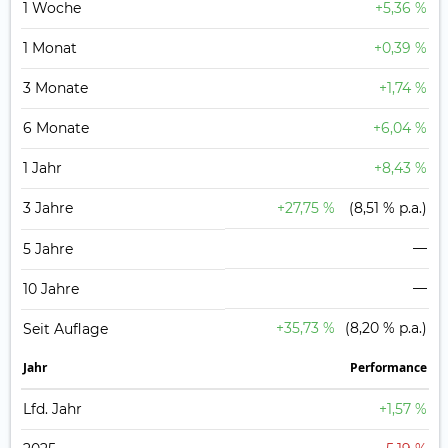
1 Woche
+5,36 %
1 Monat
+0,39 %
3 Monate
+1,74 %
6 Monate
+6,04 %
1 Jahr
+8,43 %
3 Jahre
+27,75 %
(8,51 % p.a.)
—
5 Jahre
—
10 Jahre
+35,73 %
(8,20 % p.a.)
Seit Auflage
Jahr
Perfor­mance
Lfd. Jahr
+1,57 %