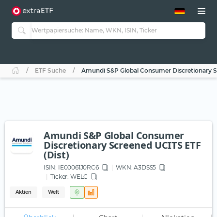
ETF-Guide 2.0
ETF-Explorer
Guide Aktive ETFs
Studien
Aktive ETFs
ETF Suche
Amundi S&P Global Consumer Discretionary S
ETF-Sparpläne
Portfolio-ETFs
Amundi S&P Global Consumer
Discretionary Screened UCITS ETF
(Dist)
ISIN:
IE00061J0RC6
WKN
: A3DSS5
Ticker:
WELC
Aktien
Welt