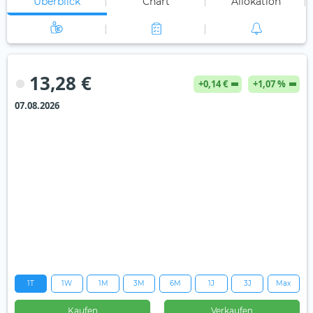
Überblick
Chart
Allokation
13,28 €
+0,14 €
+1,07 %
07.08.2026
1T
1W
1M
3M
6M
1J
3J
Max
Kaufen
Verkaufen