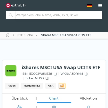
ETF-Guide 2.0
ETF-Explorer
Guide Aktive ETFs
Studien
Aktive ETFs
ETF Suche
iShares MSCI USA Swap UCITS ETF
ETF-Sparpläne
Portfolio-ETFs
iShares MSCI USA Swap UCITS ETF
ISIN:
IE0002W8NB38
WKN
: A3DRMM
Ticker:
MUSD
Aktien
Nordamerika
USA
Überblick
Chart
Allokation