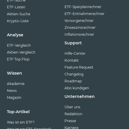
ETF-Suche
ETF-Sparplanrechner
ETF-Listen
ETF-Entnahmerechner
Aktien-Suche
Vorsorgerechner
Krypto-Liste
Zinseszinsrechner
Inflationsrechner
Analyse
Support
ETF-Vergleich
Aktien-Vergleich
Hilfe-Center
ETF Top Flop
Kontakt
Feature Request
Wissen
Changelog
Roadmap
Akademie
Abo kündigen
News
Unternehmen
Magazin
Über uns
Top-Artikel
Redaktion
Presse
Was ist ein ETF?
Karriere