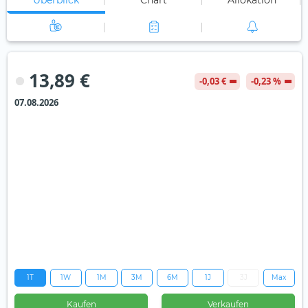
Überblick
Chart
Allokation
13,89 €
-0,03 €
-0,23 %
07.08.2026
1T
1W
1M
3M
6M
1J
3J
Max
Kaufen
Verkaufen