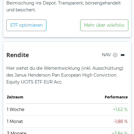
Beimischung ins Depot. Transparent, börsengehandelt
und besichert.
ETF optimieren
Mehr über wikifolio
Rendite
NAV
Hier siehst du die Wertentwicklung (inkl. Ausschüttung)
des Janus Henderson Pan European High Conviction
Equity UCITS ETF EUR Acc.
Zeit­raum
Perfor­mance
1 Woche
+1,62 %
1 Monat
-1,88 %
3 Monate
+3,84 %