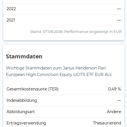
2022
—
2021
—
Stand: 07.08.2026.
Performance angezeigt in EUR
Stammdaten
Wichtige Stammdaten zum Janus Henderson Pan
European High Conviction Equity UCITS ETF EUR Acc
Gesamt­kosten­quote (TER)
0,49 %
Index­abbildung
—
Abbildungs­art
Andere
Ertrags­verwendung
Thesaurierend