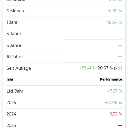
6 Monate
+6,92 %
1 Jahr
+16,64 %
3 Jahre
—
—
5 Jahre
—
10 Jahre
+38,41 %
(20,67 % p.a.)
Seit Auflage
Jahr
Perfor­mance
Lfd. Jahr
+7,67 %
2025
+27,96 %
2024
-0,32 %
2023
—