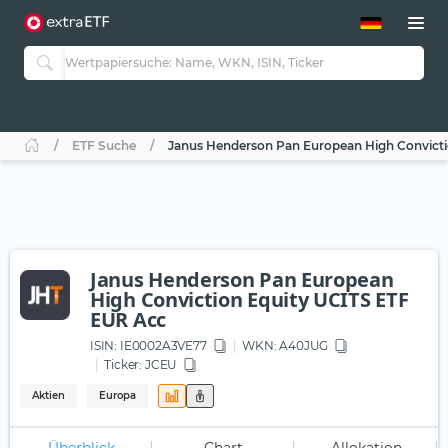
ETF-Guide 2.0
ETF-Explorer
Guide Aktive ETFs
Studien
Aktive ETFs
ETF Suche
Janus Henderson Pan European High Convicti
ETF-Sparpläne
Portfolio-ETFs
Janus Henderson Pan European
High Conviction Equity UCITS ETF
EUR Acc
ISIN:
IE0002A3VE77
WKN
: A40JUG
Ticker:
JCEU
Aktien
Europa