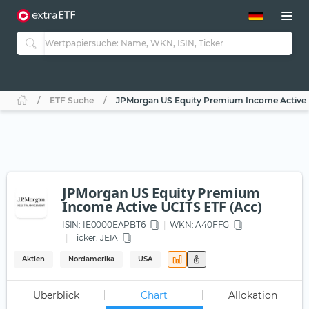
ETF-Guide 2.0
ETF-Explorer
Guide Aktive ETFs
Studien
Aktive ETFs
ETF Suche
JPMorgan US Equity Premium Income Active 
ETF-Sparpläne
Portfolio-ETFs
JPMorgan US Equity Premium
Income Active UCITS ETF (Acc)
ISIN:
IE0000EAPBT6
WKN
: A40FFG
Ticker:
JEIA
Aktien
Nordamerika
USA
Überblick
Chart
Allokation