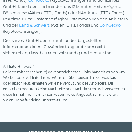
ETFs, Fonds),
CoinGecko
(Kryptowährungen) und der Isarvest
GmbH. Kursdaten sind mindestens 15 Minuten zeitverzögerte
Börsenkurse (Aktien, ETFs, Fonds) oder NAV-Kurse (ETFs, Fonds).
Realtime-Kurse – sofern verfügbar – stammen von den Anbietern
und der
Lang & Schwarz
(Aktien, ETFs, Fonds) und
CoinGecko
(Kryptowährungen).
Die Isarvest GmbH übernimmt für die dargestellten
Informationen keine Gewährleistung und kann nicht
sicherstellen, dass die Daten vollständig und genau sind.
Affiliate Hinweis *
Bei den mit Sternchen (*) gekennzeichneten Links handelt es sich um
Werbe- oder Affiliate-Links. Wenn du über diesen Link etwas kaufst
oder abschließt, erhalten wir eine Vergütung des Anbieters. Dir
entstehen dadurch keine Nachteile oder Mehrkosten. Wir verwenden
diese Einnahmen, um unser kostenfreies Angebot zu finanzieren.
Vielen Dank für deine Unterstützung.