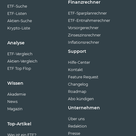
Finanzrechner
ETF-Suche
ETF-Sparplanrechner
ETF-Listen
ETF-Entnahmerechner
Aktien-Suche
Vorsorgerechner
Krypto-Liste
Zinseszinsrechner
Inflationsrechner
Analyse
Support
ETF-Vergleich
Aktien-Vergleich
Hilfe-Center
ETF Top Flop
Kontakt
Feature Request
Wissen
Changelog
Roadmap
Akademie
Abo kündigen
News
Unternehmen
Magazin
Über uns
Top-Artikel
Redaktion
Presse
Was ist ein ETF?