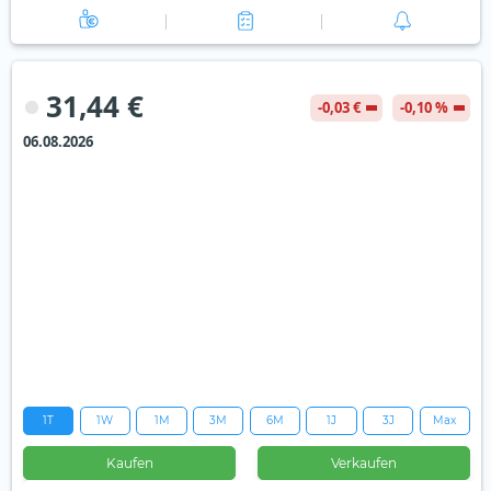
31,44 €
-0,03 €
-0,10 %
06.08.2026
1T
1W
1M
3M
6M
1J
3J
Max
Kaufen
Verkaufen