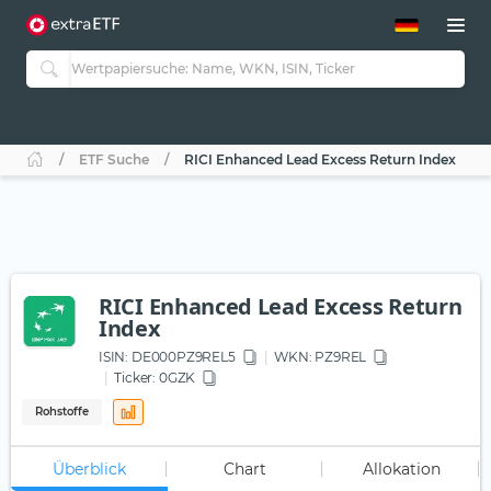
ETF-Guide 2.0
ETF-Explorer
Guide Aktive ETFs
Studien
Aktive ETFs
ETF Suche
RICI Enhanced Lead Excess Return Index
ETF-Sparpläne
Portfolio-ETFs
RICI Enhanced Lead Excess Return
Index
ISIN:
DE000PZ9REL5
WKN
: PZ9REL
Ticker:
0GZK
Rohstoffe
Überblick
Chart
Allokation