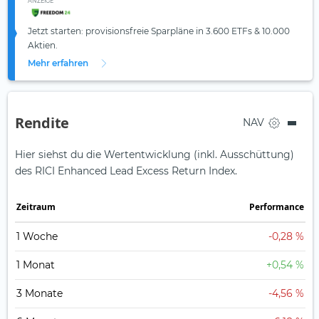
ANZEIGE
Jetzt starten: provisionsfreie Sparpläne in 3.600 ETFs & 10.000
Aktien.
Mehr erfahren
Rendite
NAV
Hier siehst du die Wertentwicklung (inkl. Ausschüttung)
des RICI Enhanced Lead Excess Return Index.
Zeit­raum
Perfor­mance
1 Woche
-0,28 %
1 Monat
+0,54 %
3 Monate
-4,56 %