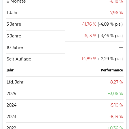
6 Monate
-6,18 %
1 Jahr
-7,96 %
3 Jahre
-11,76 %
(-4,09 % p.a.)
-16,13 %
(-3,46 % p.a.)
5 Jahre
—
10 Jahre
-14,89 %
(-2,29 % p.a.)
Seit Auflage
Jahr
Perfor­mance
Lfd. Jahr
-8,27 %
2025
+3,06 %
2024
-5,10 %
2023
-8,14 %
2022
+0,36 %