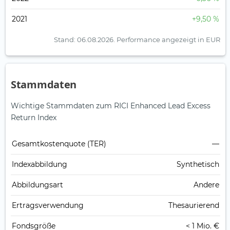
2021
+9,50 %
Stand: 06.08.2026.
Performance angezeigt in EUR
Stammdaten
Wichtige Stammdaten zum RICI Enhanced Lead Excess
Return Index
Gesamt­kosten­quote (TER)
—
Index­abbildung
Synthetisch
Abbildungs­art
Andere
Ertrags­verwendung
Thesaurierend
Fonds­größe
< 1 Mio. €