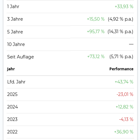
1 Jahr
+33,93 %
3 Jahre
+15,50 %
(4,92 % p.a.)
+95,17 %
(14,31 % p.a.)
5 Jahre
—
10 Jahre
+73,12 %
(5,71 % p.a.)
Seit Auflage
Jahr
Perfor­mance
Lfd. Jahr
+43,74 %
2025
-23,01 %
2024
+12,82 %
2023
-4,13 %
2022
+36,90 %