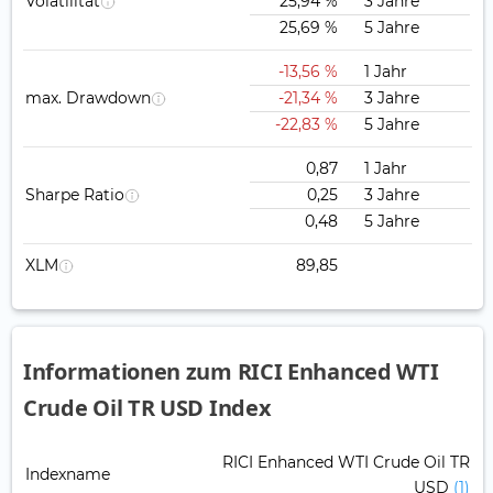
Volatilität
25,94 %
3 Jahre
25,69 %
5 Jahre
-13,56 %
1 Jahr
max. Drawdown
-21,34 %
3 Jahre
-22,83 %
5 Jahre
0,87
1 Jahr
Sharpe Ratio
0,25
3 Jahre
0,48
5 Jahre
XLM
89,85
Informationen zum RICI Enhanced WTI
Crude Oil TR USD Index
RICI Enhanced WTI Crude Oil TR
Indexname
USD
(1)