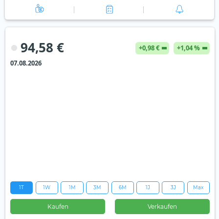
94,58 €
+0,98 €
+1,04 %
07.08.2026
1T
1W
1M
3M
6M
1J
3J
Max
Kaufen
Verkaufen