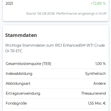
2021
+72,89 %
Stand: 06.08.2026.
Performance angezeigt in EUR
Stammdaten
Wichtige Stammdaten zum RICI EnhancedSM WTI Crude
Öl TR ETC
Gesamt­kosten­quote (TER)
1,00 %
Index­abbildung
Synthetisch
Abbildungs­art
Andere
Ertrags­verwendung
Thesaurierend
Fonds­größe
1,55 Mio. €