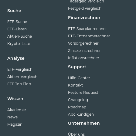
Tagesgeld Vergleich
Festgeld Vergleich
Suche
Finanzrechner
ETF-Suche
ETF-Sparplanrechner
ETF-Listen
ETF-Entnahmerechner
Aktien-Suche
Vorsorgerechner
Krypto-Liste
Zinseszinsrechner
Inflationsrechner
Analyse
Support
ETF-Vergleich
Aktien-Vergleich
Hilfe-Center
ETF Top Flop
Kontakt
Feature Request
Wissen
Changelog
Roadmap
Akademie
Abo kündigen
News
Unternehmen
Magazin
Über uns