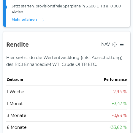
Jetzt starten: provisionsfreie Sparpläne in 3.600 ETFs & 10.000
Aktien.
Mehr erfahren
Rendite
NAV
Hier siehst du die Wertentwicklung (inkl. Ausschüttung)
des RICI EnhancedSM WTI Crude Öl TR ETC.
Zeit­raum
Perfor­mance
1 Woche
-2,94 %
1 Monat
+3,47 %
3 Monate
-0,93 %
6 Monate
+33,62 %