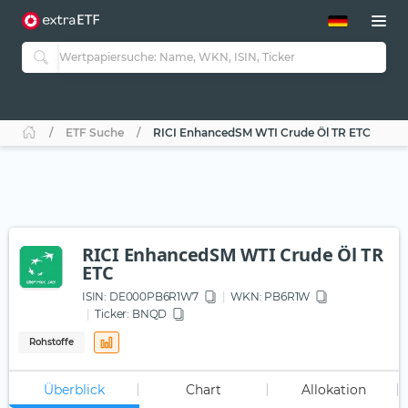
ETF-Guide 2.0
ETF-Explorer
Guide Aktive ETFs
Studien
Aktive ETFs
ETF Suche
RICI EnhancedSM WTI Crude Öl TR ETC
ETF-Sparpläne
Portfolio-ETFs
RICI EnhancedSM WTI Crude Öl TR
ETC
ISIN:
DE000PB6R1W7
WKN
: PB6R1W
Ticker:
BNQD
Rohstoffe
Überblick
Chart
Allokation