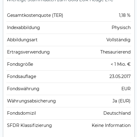
Gesamt­kosten­quote (TER)
1,18 %
Index­abbildung
Physisch
Abbildungs­art
Vollständig
Ertrags­verwendung
Thesaurierend
Fonds­größe
< 1 Mio. €
Fonds­auflage
23.05.2017
Fonds­währung
EUR
Währungsabsicherung
Ja (EUR)
Fondsdomizil
Deutschland
SFDR Klassifizierung
Keine Information