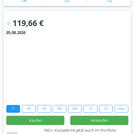
119,66 €
05.08.2026
1T
1W
1M
3M
6M
1J
3J
Max
Kaufen
Verkaufen
NEU: Kursalarme jetzt auch im Portfolio
ANZEIGE