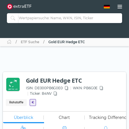
ETF-Guide 2.0
ETF-Explorer
Guide Aktive ETFs
Studien
Aktive ETFs
ETF Suche
Gold EUR Hedge ETC
ETF-Sparpläne
Portfolio-ETFs
Gold EUR Hedge ETC
ISIN:
DE000PB6G0E0
WKN
: PB6G0E
Ticker:
B4NV
Rohstoffe
€
Überblick
Chart
Tracking Difference