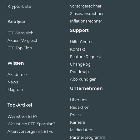
Vorsorgerechner
Krypto-Liste
Zinseszinsrechner
Inflationsrechner
Analyse
Support
ETF-Vergleich
Aktien-Vergleich
Hilfe-Center
ETF Top Flop
Kontakt
Feature Request
Wissen
Changelog
Roadmap
Akademie
Abo kündigen
News
Unternehmen
Magazin
Über uns
Top-Artikel
Redaktion
Presse
Was ist ein ETF?
Karriere
Was ist ein ETF-Sparplan?
Mediadaten
Altersvorsorge mit ETFs
Partnerprogramm