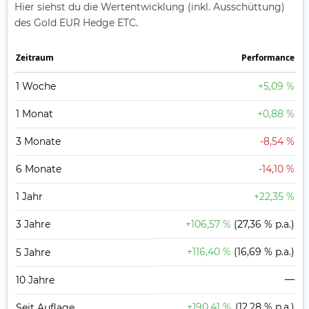
Hier siehst du die Wertentwicklung (inkl. Ausschüttung)
des Gold EUR Hedge ETC.
Zeit­raum
Perfor­mance
1 Woche
+5,09 %
1 Monat
+0,88 %
3 Monate
-8,54 %
6 Monate
-14,10 %
1 Jahr
+22,35 %
3 Jahre
+106,57 %
(27,36 % p.a.)
+116,40 %
(16,69 % p.a.)
5 Jahre
—
10 Jahre
+190,41 %
(12,28 % p.a.)
Seit Auflage