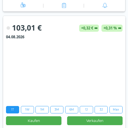
103,01 €
+0,32 €
+0,31 %
04.08.2026
1T
1W
1M
3M
6M
1J
3J
Max
Kaufen
Verkaufen