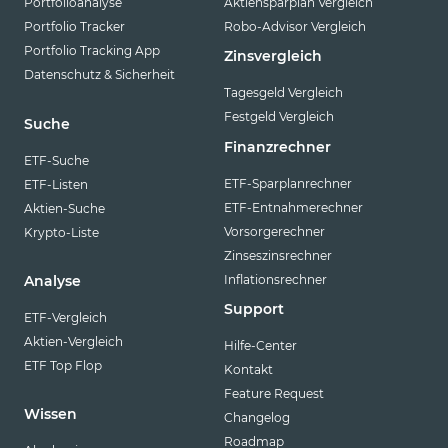
Portfolioanalyse
Aktiensparplan Vergleich
Portfolio Tracker
Robo-Advisor Vergleich
Portfolio Tracking App
Zinsvergleich
Datenschutz & Sicherheit
Tagesgeld Vergleich
Festgeld Vergleich
Suche
Finanzrechner
ETF-Suche
ETF-Sparplanrechner
ETF-Listen
ETF-Entnahmerechner
Aktien-Suche
Vorsorgerechner
Krypto-Liste
Zinseszinsrechner
Inflationsrechner
Analyse
Support
ETF-Vergleich
Aktien-Vergleich
Hilfe-Center
ETF Top Flop
Kontakt
Feature Request
Wissen
Changelog
Roadmap