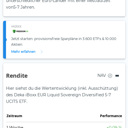
unterschiedlicher Euro-Länder mit einer Restlaufzeit
von5-7 Jahren.
ANZEIGE
Jetzt starten: provisionsfreie Sparpläne in 3.600 ETFs & 10.000
Aktien.
Mehr erfahren
Rendite
NAV
Hier siehst du die Wertentwicklung (inkl. Ausschüttung)
des Deka iBoxx EUR Liquid Sovereign Diversified 5-7
UCITS ETF.
Zeit­raum
Perfor­mance
1 Woche
+0,09 %