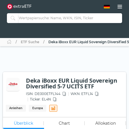
ETF-Guide 2.0
ETF-Explorer
Guide Aktive ETFs
Studien
Aktive ETFs
ETF Suche
Deka iBoxx EUR Liquid Sovereign Diversified 
ETF-Sparpläne
Portfolio-ETFs
Deka iBoxx EUR Liquid Sovereign
Diversified 5-7 UCITS ETF
ISIN:
DE000ETFL144
WKN
: ETFL14
Ticker:
EL4N
Anleihen
Europa
Überblick
Chart
Allokation