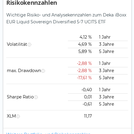
Risikokennzahlen
Wichtige Risiko- und Analysekennzahlen zum Deka iBoxx
EUR Liquid Sovereign Diversified 5-7 UCITS ETF
4,12 %
1 Jahr
Volatilität
4,69 %
3 Jahre
5,89 %
5 Jahre
-2,88 %
1 Jahr
max. Drawdown
-2,88 %
3 Jahre
-17,61 %
5 Jahre
-0,40
1 Jahr
Sharpe Ratio
0,01
3 Jahre
-0,61
5 Jahre
XLM
11,17