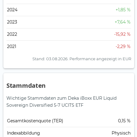
2024
+1,85 %
2023
+7,64 %
2022
-15,92 %
2021
-2,29 %
Stand: 03.08.2026.
Performance angezeigt in EUR
Stammdaten
Wichtige Stammdaten zum Deka iBoxx EUR Liquid
Sovereign Diversified 5-7 UCITS ETF
Gesamt­kosten­quote (TER)
0,15 %
Index­abbildung
Physisch