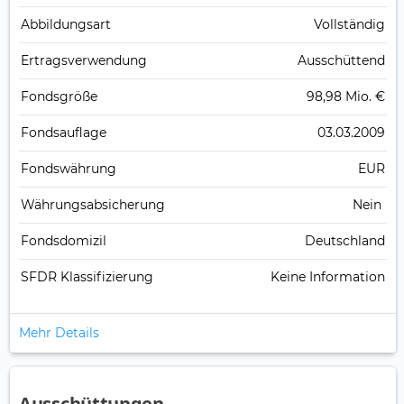
Abbildungs­art
Vollständig
Ertrags­verwendung
Ausschüttend
Fonds­größe
98,98 Mio. €
Fonds­auflage
03.03.2009
Fonds­währung
EUR
Währungsabsicherung
Nein
Fondsdomizil
Deutschland
SFDR Klassifizierung
Keine Information
Mehr Details
Ausschüttungen